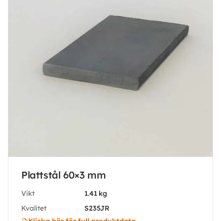
Plattstål 60×3 mm
Vikt
1.41 kg
Kvalitet
S235JR
Klicka här för full produktdata