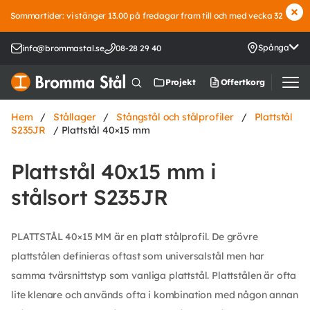
Sommartider: vi stänger 13.00 på fredagar fram till och med vecka 32
Spånga
info@brommastal.se
08-28 29 40
Offertkorg
Projekt
Hem
/
Stållager
/
Stångstål och stålprofiler
/
Plattstål
S235JR
/ Plattstål 40×15 mm
Plattstål 40x15 mm i
stålsort S235JR
PLATTSTÅL 40×15 MM är en platt stålprofil. De grövre
plattstålen definieras oftast som universalstål men har
samma tvärsnittstyp som vanliga plattstål. Plattstålen är ofta
lite klenare och används ofta i kombination med någon annan