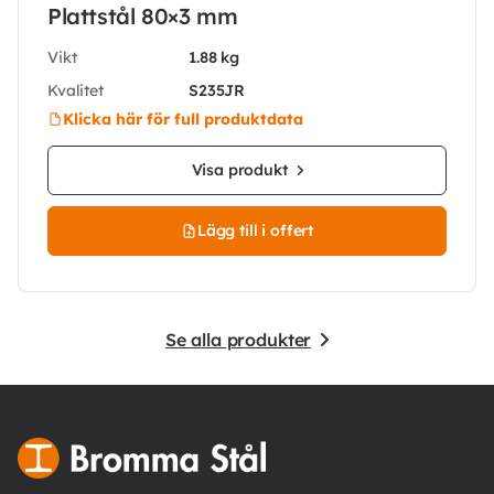
Plattstål 80×3 mm
Vikt
1.88 kg
Kvalitet
S235JR
Klicka här för full produktdata
Visa produkt
Lägg till i offert
Se alla produkter