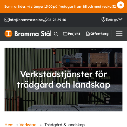
Sommartider: vi stänger 13.00 på fredagar fram till och med vecka 32
Spånga
info@brommastal.se
08-28 29 40
Offertkorg
Projekt
Verkstadstjänster för
trädgård och landskap
Hem
»
Verkstad
»
Trädgård & landskap