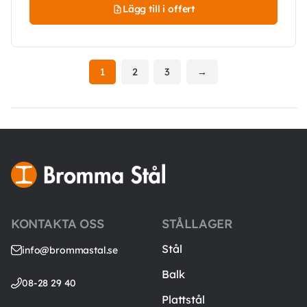
Lägg till i offert
1
2
3
→
KONTAKTA OSS
STÅLLAGER
Stål
info@brommastal.se
Balk
08-28 29 40
Plattstål