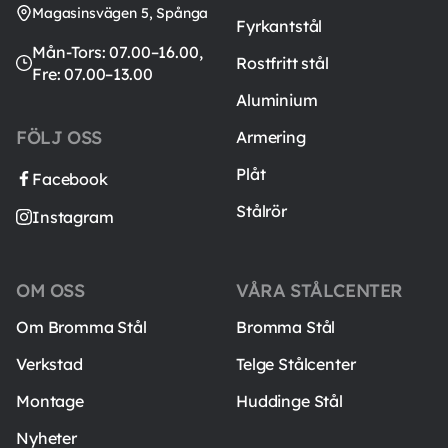
Magasinsvägen 5, Spånga
Fyrkantstål
Mån-Tors: 07.00–16.00,
Rostfritt stål
Fre: 07.00–13.00
Aluminium
FÖLJ OSS
Armering
Plåt
Facebook
Stålrör
Instagram
OM OSS
VÅRA STÅLCENTER
Om Bromma Stål
Bromma Stål
Verkstad
Telge Stålcenter
Montage
Huddinge Stål
Nyheter