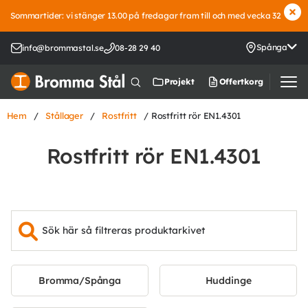
Sommartider: vi stänger 13.00 på fredagar fram till och med vecka 32
Spånga
info@brommastal.se
08-28 29 40
Offertkorg
Projekt
Hem
/
Stållager
/
Rostfritt
/ Rostfritt rör EN1.4301
Rostfritt rör EN1.4301
Bromma/Spånga
Huddinge