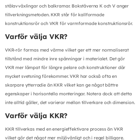
stålavväxlingar och balkramar. Bokstäverna K och V anger
tillverkningsmetoden. KKR står för kallformade
konstruktionsrör och VKR för varmformade konstruktionsrör.
Varför välja VKR?
VKR-rör formas med värme vilket ger ett mer normaliserat
tillstånd med mindre inre spänningar i materialet. Det gör
VKR mer lämpat för längre pelare och konstruktioner där
mycket svetsning förekommer. VKR har också ofta en
skarpare ytterradie än KKR vilket kan ge något bättre
egenskaper i horisontella monteringar. Notera dock att detta
inte alltid gäller, det varierar mellan tillverkare och dimension.
Varför välja KKR?
KKR tillverkas med en energieffektivare process än VKR
vilket gör det något mer miljövänligt och i regel billigare.