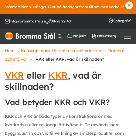
Sommartider: vi stänger 13.00 på fredagar fram till och med vecka 32
Spånga
info@brommastal.se
08-28 29 40
Offertkorg
Projekt
Hem
»
Kunskapsbank för stål och stålindustrin
»
Material
och stålval
»
VKR eller KKR, vad är skillnaden?
VKR
eller
KKR
, vad är
skillnaden?
Vad betyder KKR och VKR?
KKR och VKR är båda typer av konstruktionsrör med
kvadratiskt eller rektangulärt tvärsnitt. De används inom
byggindustrin och vid tillverkning av smidesprodukter som