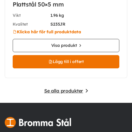
Plattstål 50×5 mm
Vikt
1.96 kg
Kvalitet
S235JR
Klicka här för full produktdata
Visa produkt
Lägg till i offert
Se alla produkter