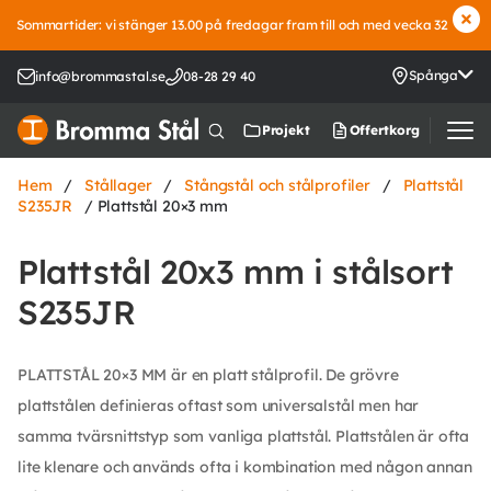
Sommartider: vi stänger 13.00 på fredagar fram till och med vecka 32
Spånga
info@brommastal.se
08-28 29 40
Offertkorg
Projekt
Hem
/
Stållager
/
Stångstål och stålprofiler
/
Plattstål
S235JR
/ Plattstål 20×3 mm
Plattstål 20x3 mm i stålsort
S235JR
PLATTSTÅL 20×3 MM är en platt stålprofil. De grövre
plattstålen definieras oftast som universalstål men har
samma tvärsnittstyp som vanliga plattstål. Plattstålen är ofta
lite klenare och används ofta i kombination med någon annan