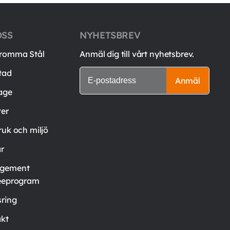
OSS
NYHETSBREV
romma Stål
Anmäl dig till vårt nyhetsbrev.
tad
Anmäl
age
er
ruk och miljö
är
gement
eeprogram
ring
kt