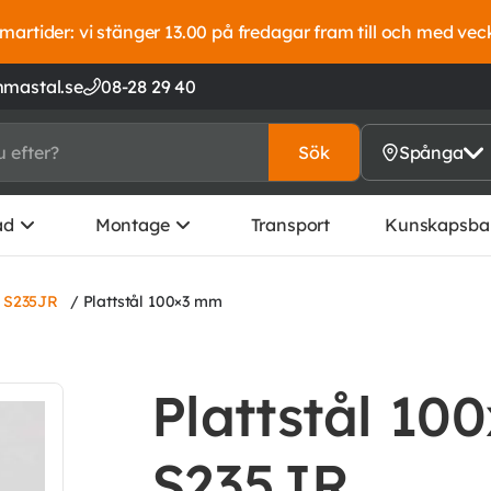
artider: vi stänger 13.00 på fredagar fram till och med vec
mastal.se
08-28 29 40
Sök
Spånga
ad
Montage
Transport
Kunskapsba
l S235JR
/ Plattstål 100×3 mm
Plattstål 10
S235JR