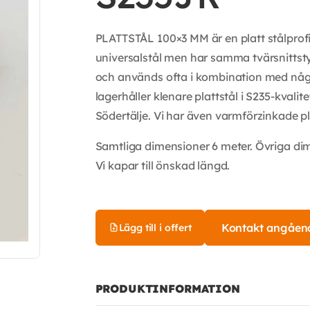
PLATTSTÅL 100×3 MM är en platt stålprofil
universalstål men har samma tvärsnittstyp 
och används ofta i kombination med någon
lagerhåller klenare plattstål i S235-kvalit
Södertälje. Vi har även varmförzinkade pla
Samtliga dimensioner 6 meter. Övriga di
Vi kapar till önskad längd.
Kontakt angåen
Lägg till i offert
PRODUKTINFORMATION