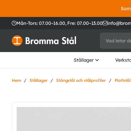
Somm
Mån-Tors: 07.00–16.00,
Fre: 07.00–13.00
info@brom
Stållager
Verkst
Hem
/
Stållager
/
Stångstål och stålprofiler
/
Plattstå