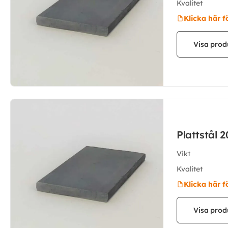
Kvalitet
Klicka här f
Visa prod
Plattstål
Vikt
Kvalitet
Klicka här f
Visa prod