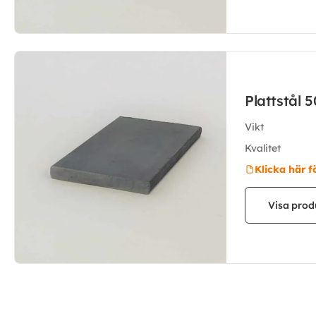
Plattstål
Vikt
Kvalitet
Klicka här f
Visa prod