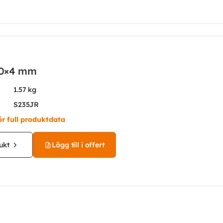
 50×4 mm
1.57 kg
S235JR
ör full produktdata
ukt
Lägg till i offert