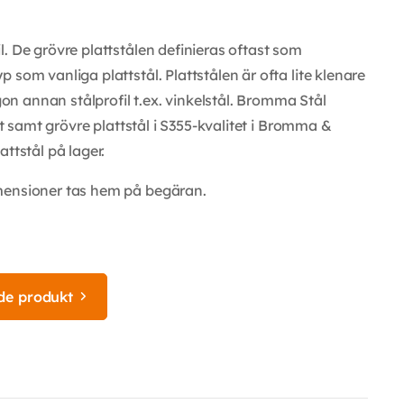
. De grövre plattstålen definieras oftast som
som vanliga plattstål. Plattstålen är ofta lite klenare
 annan stålprofil t.ex. vinkelstål. Bromma Stål
et samt grövre plattstål i S355-kvalitet i Bromma &
ttstål på lager.
mensioner tas hem på begäran.
de produkt