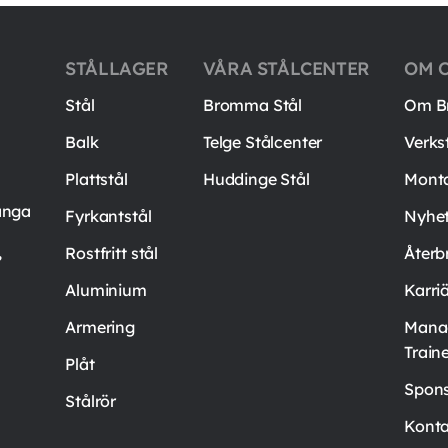
STÅLLAGER
VÅRA STÅLCENTER
OM 
Stål
Bromma Stål
Om B
Balk
Telge Stålcenter
Verks
Plattstål
Huddinge Stål
Mont
ånga
Fyrkantstål
Nyhet
,
Rostfritt stål
Återb
Aluminium
Karri
Armering
Mana
Train
Plåt
Spons
Stålrör
Konta