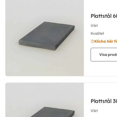
Plattstål
Vikt
Kvalitet
Klicka här f
Visa prod
Plattstål
Vikt