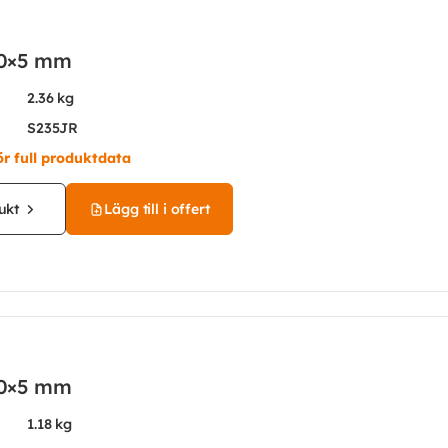
 60×5 mm
2.36 kg
S235JR
ör full produktdata
ukt
Lägg till i offert
 30×5 mm
1.18 kg