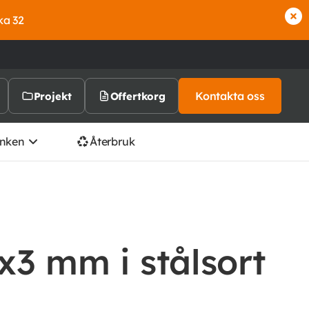
ka 32
Kontakta oss
Projekt
Offertkorg
nken
Återbruk
0x3 mm i stålsort