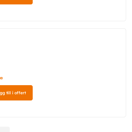
ta
g till i offert