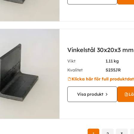
Vinkelstål 30x20x3 mm
Vikt
1.11 kg
Kvalitet
S235JR
Klicka här för full produktda
Visa produkt
Läg