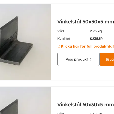
Vinkelstål 50x30x5 m
Vikt
2.95 kg
Kvalitet
S235JR
Klicka här för full produktda
Visa produkt
Läg
Vinkelstål 60x30x5 mm