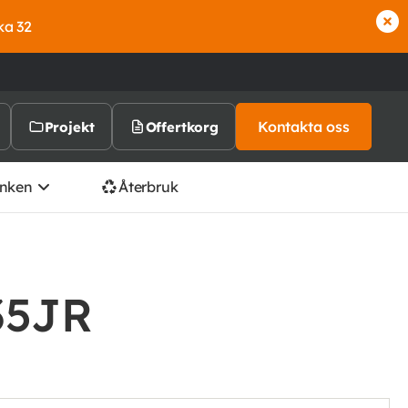
ka 32
Kontakta oss
Projekt
Offertkorg
nken
Återbruk
235JR