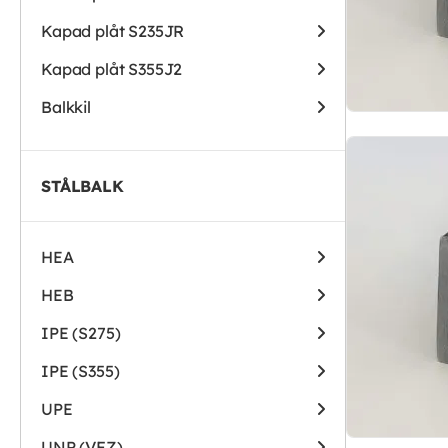
Kapad plåt S235JR
Kapad plåt S355J2
Balkkil
STÅLBALK
HEA
HEB
IPE (S275)
IPE (S355)
UPE
UNP (VFZ)