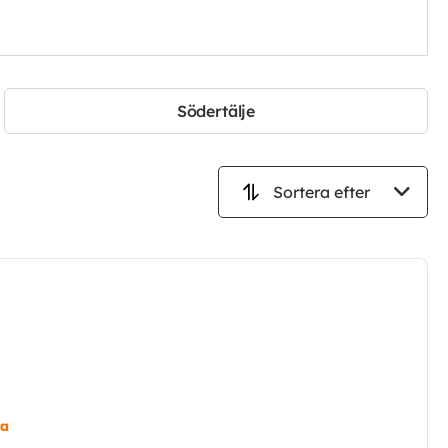
Södertälje
m
ta