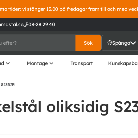
artider: vi stänger 13.00 på fredagar fram till och med vec
mastal.se
08-28 29 40
Sök
Spånga
ad
Montage
Transport
Kunskapsba
g S235JR
elstål oliksidig S