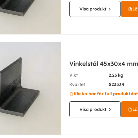
Visa produkt
Läg
Vinkelstål 45x30x4 m
Vikt
2.25 kg
Kvalitet
S235JR
Klicka här för full produktda
Visa produkt
Läg