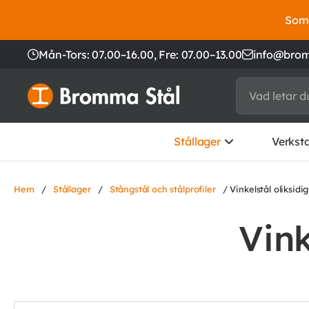
Somm
Mån-Tors: 07.00–16.00,
Fre: 07.00–13.00
info@brom
Stållager
Verkst
Hem
/
Stållager
/
Stångstål och stålprofiler
/ Vinkelstål oliksidi
Vink