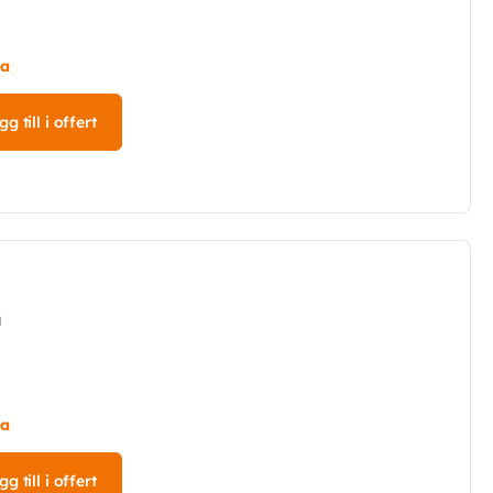
ta
g till i offert
m
ta
g till i offert