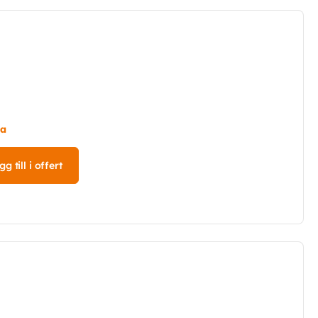
m
ta
g till i offert