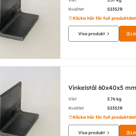
Vikt
3.37 kg
Kvalitet
S235JR
Klicka här för full produktda
Visa produkt
Läg
Vinkelstål 60x40x5 m
Vikt
3.76 kg
Kvalitet
S235JR
Klicka här för full produktda
Visa produkt
Läg