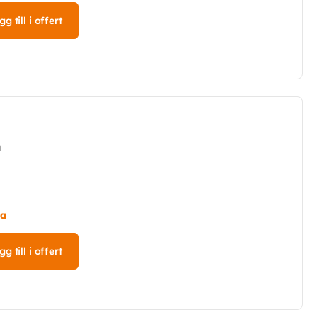
g till i offert
m
ta
g till i offert