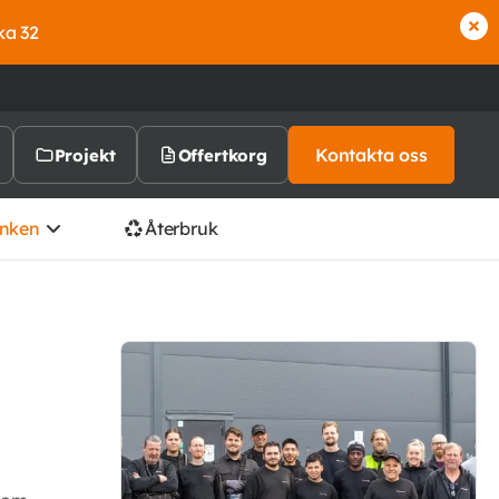
ka 32
Kontakta oss
Projekt
Offertkorg
nken
Återbruk
k