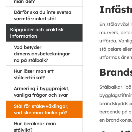
man det?
Infäst
Därför ska du inte svetsa
varmförzinkat stål
En stålavväxli
Köpguider och praktisk
murverk, beton
information
utförda. Vanlig
Vad betyder
stålpelare ell
dimensionsbeteckningar
utformas är en 
na på stålbalk?
Brand
Hur läser man ett
stålcertifikat?
Stålbalkar i b
Armering i byggprojekt,
vanliga frågor och svar
bygglagstiftn
brandskyddsbek
Stål för stålavväxlingar,
beroende på b
vad ska man tänka på?
en brandkonsul
Hur beräknar man
stålvikt?