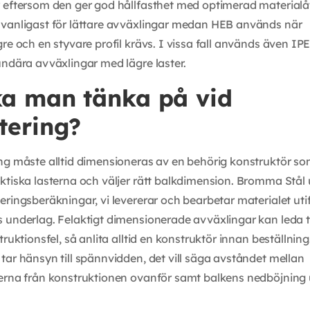
 eftersom den ger god hållfasthet med optimerad material
 vanligast för lättare avväxlingar medan HEB används när
re och en styvare profil krävs. I vissa fall används även IPE
undära avväxlingar med lägre laster.
ka man tänka på vid
tering?
ng måste alltid dimensioneras av en behörig konstruktör s
ktiska lasterna och väljer rätt balkdimension. Bromma Stål 
eringsberäkningar, vi levererar och bearbetar materialet uti
 underlag. Felaktigt dimensionerade avväxlingar kan leda ti
truktionsfel, så anlita alltid en konstruktör innan beställning
tar hänsyn till spännvidden, det vill säga avståndet mellan
terna från konstruktionen ovanför samt balkens nedböjning