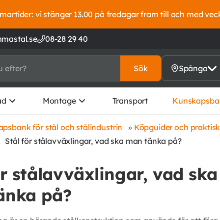
artider: vi stänger 13.00 på fredagar fram till och med vec
mastal.se
08-28 29 40
Sök
Spånga
ad
Montage
Transport
Kunskapsba
psbank för stål och stålindustrin
»
Köpguider och praktis
»
Stål för stålavväxlingar, vad ska man tänka på?
ör stålavväxlingar, vad ska
änka på?