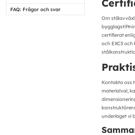
Certif
FAQ: Frågor och svar
Om stålavväxl
bygglagstiftni
certifierat en
och EXC3 och k
stålkonstruktio
Prakti
Kontakta oss ti
materialval, k
dimensionering
konstruktörens
underlaget vi b
Samman