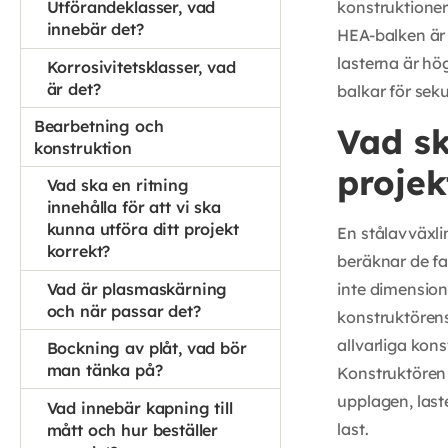
konstruktioner
Utförandeklasser, vad
innebär det?
HEA-balken är
lasterna är hög
Korrosivitetsklasser, vad
är det?
balkar för sek
Bearbetning och
Vad s
konstruktion
projek
Vad ska en ritning
innehålla för att vi ska
kunna utföra ditt projekt
En stålavväxli
korrekt?
beräknar de fa
Vad är plasmaskärning
inte dimension
och när passar det?
konstruktörens
allvarliga kons
Bockning av plåt, vad bör
man tänka på?
Konstruktören 
upplagen, las
Vad innebär kapning till
last.
mått och hur beställer