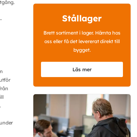
åtgång.
Stållager
-
Brett sortiment i lager. Hämta hos
oss eller få det levererat direkt till
bygget.
Läs mer
om
utför
från
ll
.
 under