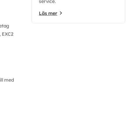
service.
Läs mer
retag
1, EXC2
ill med