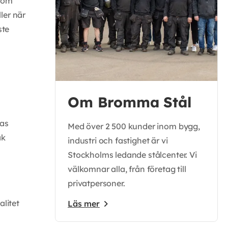
a om
ler när
ste
Om Bromma Stål
tas
Med över 2 500 kunder inom bygg,
ak
industri och fastighet är vi
Stockholms ledande stålcenter. Vi
välkomnar alla, från företag till
privatpersoner.
litet
Läs mer