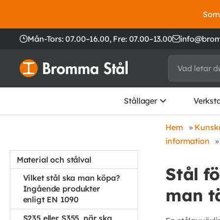
Somm
Mån-Tors: 07.00–16.00,
Fre: 07.00–13.00
info@brom
Stållager
Verkst
Hem
»
Kunska
information
Material och stålval
Stål f
Vilket stål ska man köpa?
Ingående produkter
man t
enligt EN 1090
S235 eller S355, när ska