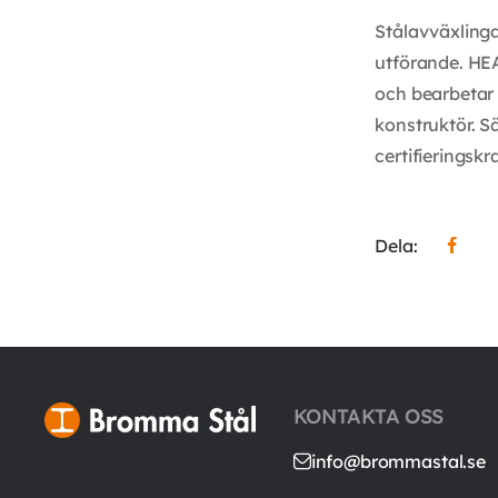
Stålavväxlinga
utförande. HEA
och bearbetar 
konstruktör. S
certifieringsk
Dela:
KONTAKTA OSS
info@brommastal.se