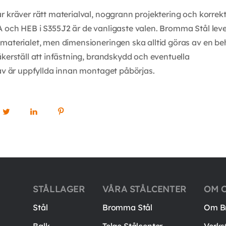
r kräver rätt materialval, noggrann projektering och korrek
 och HEB i S355J2 är de vanligaste valen. Bromma Stål leve
materialet, men dimensioneringen ska alltid göras av en be
äkerställ att infästning, brandskydd och eventuella
rav är uppfyllda innan montaget påbörjas.
STÅLLAGER
VÅRA STÅLCENTER
OM 
Stål
Bromma Stål
Om B
Balk
Telge Stålcenter
Verks