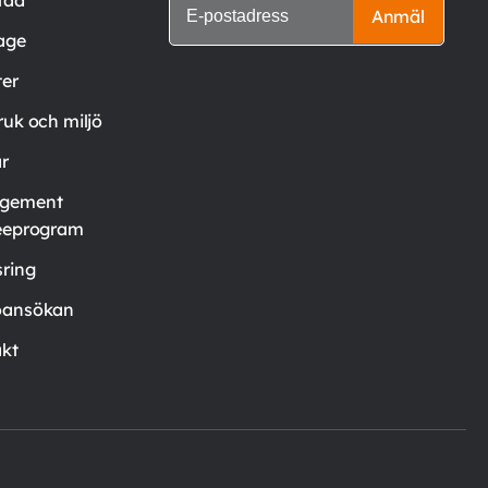
Anmäl
age
er
ruk och miljö
är
gement
eeprogram
ring
oansökan
kt