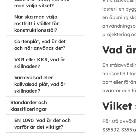
En stålavväxli
man välja vilket?
laster i en byg
När ska man välja
en öppning ska
rostfritt i stället för
användningsom
konstruktionsstål?
projektering oc
Cortenplåt, vad är det
Vad är
och när används det?
VKR eller KKR, vad är
En stålavväxlin
skillnaden?
horisontellt f
Varmvalsad eller
bort eller förä
kallvalsad plåt, vad är
ovanför och fö
skillnaden?
Standarder och
Vilket
klassificeringar
EN 1090: Vad är det och
För stålavväxl
varför är det viktigt?
S355J2. S355 