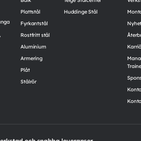
Plattstål
Huddinge Stål
Mont
ånga
Fyrkantstål
Nyhet
,
Rostfritt stål
Återb
Aluminium
Karri
Armering
Mana
Train
Plåt
Spons
Stålrör
Kont
Konta
verkstad och snabba leveranser