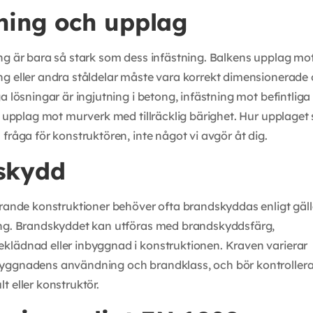
ning och upplag
ng är bara så stark som dess infästning. Balkens upplag mo
g eller andra ståldelar måste vara korrekt dimensionerade
a lösningar är ingjutning i betong, infästning mot befintliga
er upplag mot murverk med tillräcklig bärighet. Hur upplaget
fråga för konstruktören, inte något vi avgör åt dig.
skydd
ärande konstruktioner behöver ofta brandskyddas enligt gäl
ing. Brandskyddet kan utföras med brandskyddsfärg,
lädnad eller inbyggnad i konstruktionen. Kraven varierar
yggnadens användning och brandklass, och bör kontroller
t eller konstruktör.