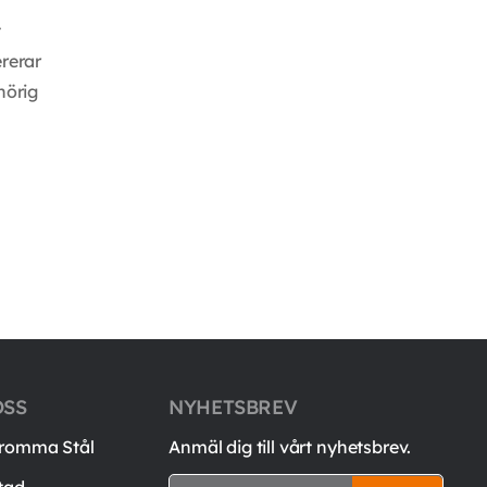
t
rerar
hörig
OSS
NYHETSBREV
romma Stål
Anmäl dig till vårt nyhetsbrev.
tad