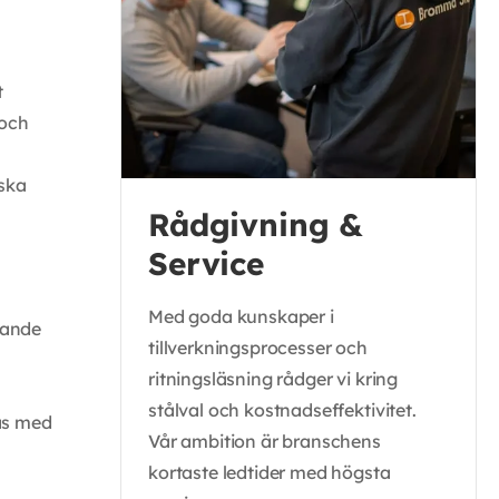
t
 och
 ska
Rådgivning &
Service
Med goda kunskaper i
lande
tillverkningsprocesser och
ritningsläsning rådger vi kring
stålval och kostnadseffektivitet.
as med
Vår ambition är branschens
kortaste ledtider med högsta