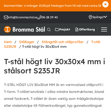
Sommartider: vi stänger 13.00 på fredagar fram till och med vecka 32
Spånga
info@brommastal.se
08-28 29 40
Offertkorg
Projekt
Hem
/
Stållager
/
Stångstål och stålprofiler
/
T-stål
S235JR
/ T-stål högt liv 30x30x4 mm
T-stål högt liv 30x30x4 mm i
stålsort S235JR
T-STÅL HÖGT LIV 30x30x4 MM är en varmvalsad stålprofil i
T-form. T-stålet används i olika mindre konstruktioner, bland
annat fackverk. T-stålet är även vanlig som trädgårdsstolpe
eller staketstolpe till flätverksstängel, typ gunnebostängsel.