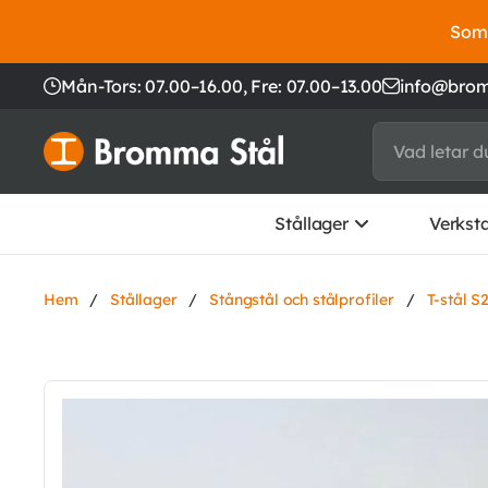
Somm
Mån-Tors: 07.00–16.00,
Fre: 07.00–13.00
info@brom
Stållager
Verkst
Hem
/
Stållager
/
Stångstål och stålprofiler
/
T-stål S