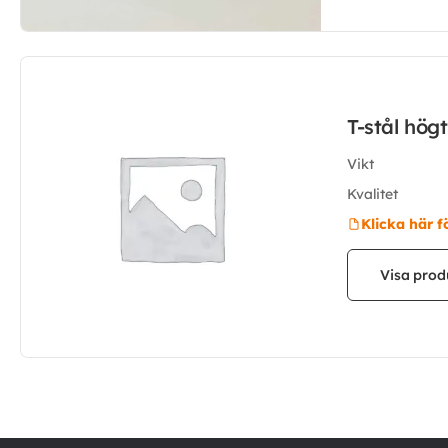
T-stål hög
Vikt
Kvalitet
Klicka här f
Visa prod