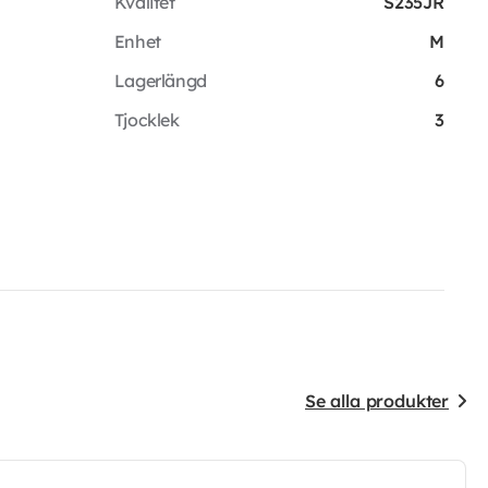
Kvalitet
S235JR
Enhet
M
Lagerlängd
6
Tjocklek
3
Se alla produkter