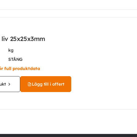
t liv 25x25x3mm
kg
STÅNG
ör full produktdata
ukt
Lägg till i offert