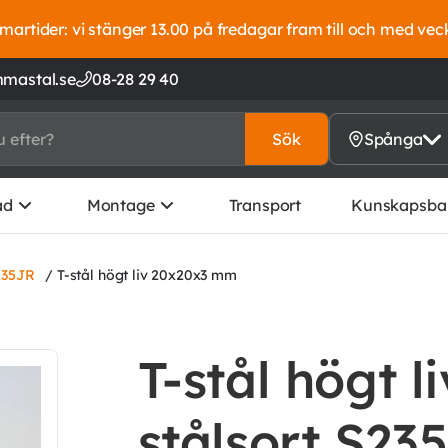
artider: vi stänger 13.00 på fredagar fram till och med vec
mastal.se
08-28 29 40
Sök
Spånga
ad
Montage
Transport
Kunskapsba
235JR
/ T-stål högt liv 20x20x3 mm
T-stål högt 
stålsort S23