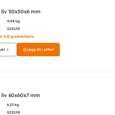
t liv 50x50x6 mm
4.44 kg
S235JR
ör full produktdata
ukt
Lägg till i offert
t liv 60x60x7 mm
6.23 kg
S235JR