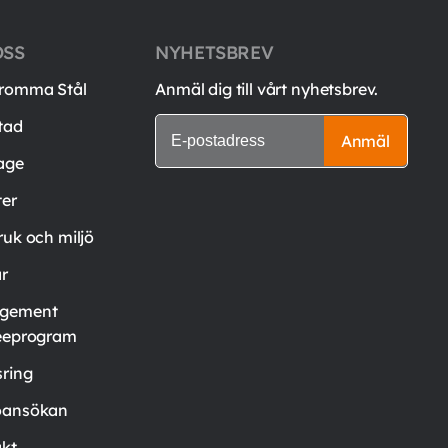
OSS
NYHETSBREV
romma Stål
Anmäl dig till vårt nyhetsbrev.
tad
Anmäl
age
er
ruk och miljö
är
gement
eeprogram
ring
oansökan
kt