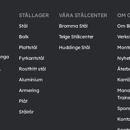
STÅLLAGER
VÅRA STÅLCENTER
OM 
Stål
Bromma Stål
Om B
Balk
Telge Stålcenter
Verks
Plattstål
Huddinge Stål
Mont
ånga
Fyrkantstål
Nyhet
,
Rostfritt stål
Återb
Aluminium
Karri
Armering
Mana
Train
Plåt
Spons
Stålrör
Kont
Konta