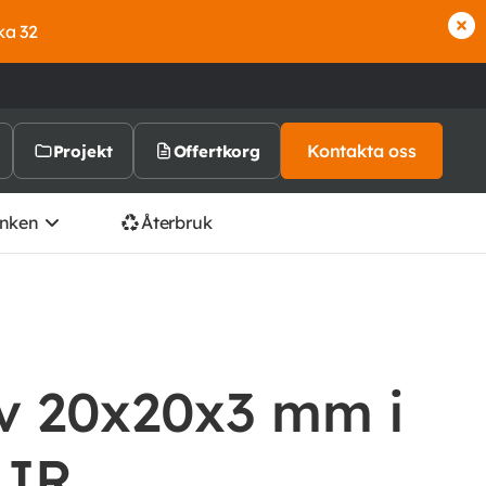
ka 32
Kontakta oss
Projekt
Offertkorg
nken
Återbruk
liv 20x20x3 mm i
5JR