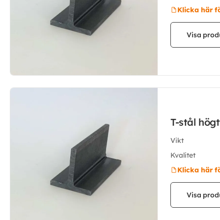
Klicka här f
Visa prod
T-stål hög
Vikt
Kvalitet
Klicka här f
Visa prod