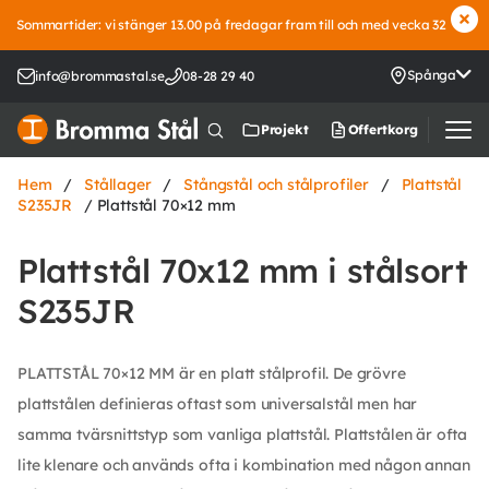
Sommartider: vi stänger 13.00 på fredagar fram till och med vecka 32
Spånga
info@brommastal.se
08-28 29 40
Offertkorg
Projekt
Hem
/
Stållager
/
Stångstål och stålprofiler
/
Plattstål
S235JR
/ Plattstål 70×12 mm
Plattstål 70x12 mm i stålsort
S235JR
PLATTSTÅL 70×12 MM är en platt stålprofil. De grövre
plattstålen definieras oftast som universalstål men har
samma tvärsnittstyp som vanliga plattstål. Plattstålen är ofta
lite klenare och används ofta i kombination med någon annan