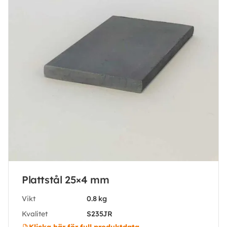
Plattstål 25×4 mm
Vikt
0.8 kg
Kvalitet
S235JR
Klicka här för full produktdata