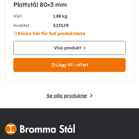
Plattstål 80×3 mm
Vikt
1.88 kg
Kvalitet
S235JR
Klicka här för full produktdata
Visa produkt
Lägg till i offert
Se alla produkter