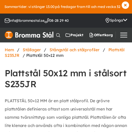
Sommartider: vi stänger 13.00 på fredagar fram till och med vecka 32
Spånga
info@brommastal.se
08-28 29 40
Offertkorg
Projekt
Hem
/
Stållager
/
Stångstål och stålprofiler
/
Plattstål
S235JR
/ Plattstål 50×12 mm
Plattstål 50x12 mm i stålsort
S235JR
PLATTSTÅL 50×12 MM är en platt stålprofil. De grövre
plattstålen definieras oftast som universalstål men har
samma tvärsnittstyp som vanliga plattstål. Plattstålen är ofta
lite klenare och används ofta i kombination med någon annan