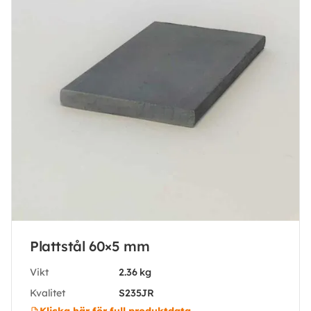
Plattstål 60×5 mm
Vikt
2.36 kg
Kvalitet
S235JR
Klicka här för full produktdata