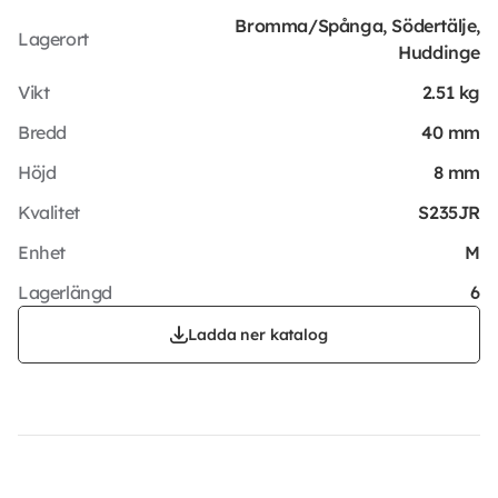
Bromma/Spånga, Södertälje,
Lagerort
Huddinge
Vikt
2.51 kg
Bredd
40 mm
Höjd
8 mm
Kvalitet
S235JR
Enhet
M
Lagerlängd
6
Ladda ner katalog