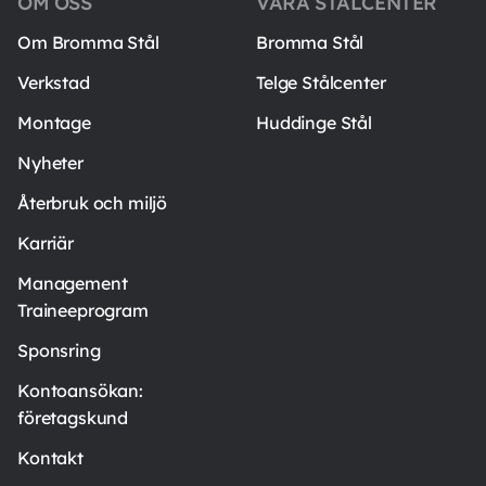
OM OSS
VÅRA STÅLCENTER
Om Bromma Stål
Bromma Stål
Verkstad
Telge Stålcenter
Montage
Huddinge Stål
Nyheter
Återbruk och miljö
Karriär
Management
Traineeprogram
Sponsring
Kontoansökan:
företagskund
Kontakt