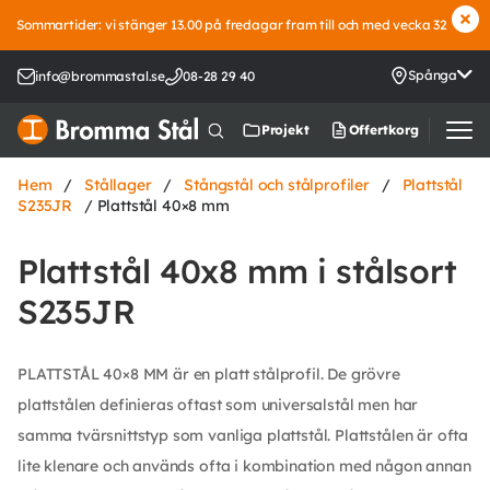
Sommartider: vi stänger 13.00 på fredagar fram till och med vecka 32
Spånga
info@brommastal.se
08-28 29 40
Offertkorg
Projekt
Hem
/
Stållager
/
Stångstål och stålprofiler
/
Plattstål
S235JR
/ Plattstål 40×8 mm
Plattstål 40x8 mm i stålsort
S235JR
PLATTSTÅL 40×8 MM är en platt stålprofil. De grövre
plattstålen definieras oftast som universalstål men har
samma tvärsnittstyp som vanliga plattstål. Plattstålen är ofta
lite klenare och används ofta i kombination med någon annan