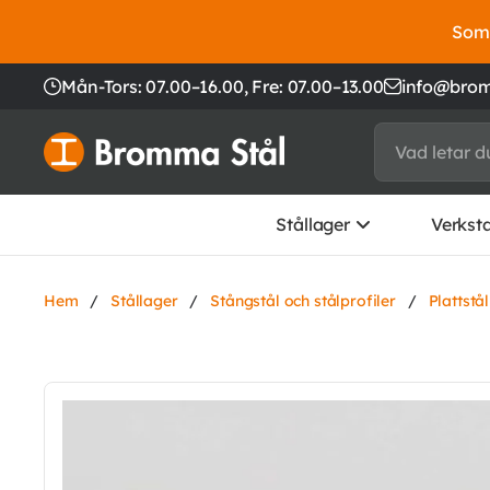
Somm
Mån-Tors: 07.00–16.00,
Fre: 07.00–13.00
info@brom
Stållager
Verkst
Hem
/
Stållager
/
Stångstål och stålprofiler
/
Plattstå