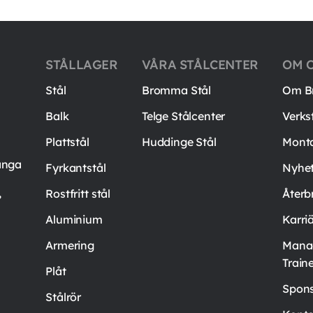
STÅLLAGER
VÅRA STÅLCENTER
OM 
Stål
Bromma Stål
Om B
Balk
Telge Stålcenter
Verks
Plattstål
Huddinge Stål
Mont
ånga
Fyrkantstål
Nyhet
,
Rostfritt stål
Återb
Aluminium
Karri
Armering
Mana
Train
Plåt
Spons
Stålrör