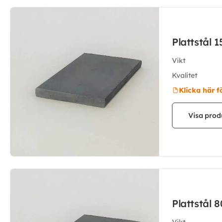
Plattstål
Vikt
Kvalitet
Klicka här f
Visa prod
Plattstål