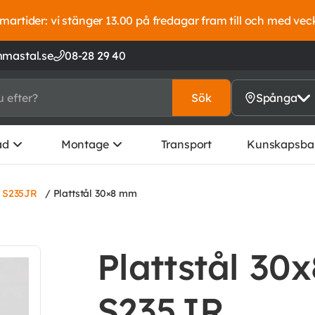
artider: vi stänger 13.00 på fredagar fram till och med vec
mastal.se
08-28 29 40
Sök
Spånga
ad
Montage
Transport
Kunskapsba
l S235JR
/ Plattstål 30×8 mm
Plattstål 30x
S235JR