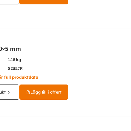
 30×5 mm
1.18 kg
S235JR
ör full produktdata
ukt
Lägg till i offert