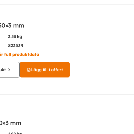
 150×3 mm
3.53 kg
S235JR
ör full produktdata
ukt
Lägg till i offert
 80×3 mm