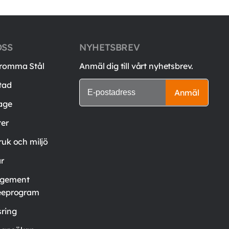
OSS
NYHETSBREV
romma Stål
Anmäl dig till vårt nyhetsbrev.
tad
Anmäl
age
er
ruk och miljö
är
gement
eeprogram
ring