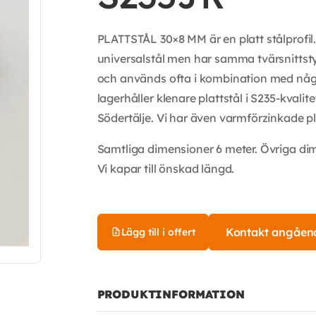
PLATTSTÅL 30×8 MM är en platt stålprofil.
universalstål men har samma tvärsnittstyp 
och används ofta i kombination med någon
lagerhåller klenare plattstål i S235-kvalit
Södertälje. Vi har även varmförzinkade pla
Samtliga dimensioner 6 meter. Övriga di
Vi kapar till önskad längd.
Kontakt angåen
Lägg till i offert
PRODUKTINFORMATION