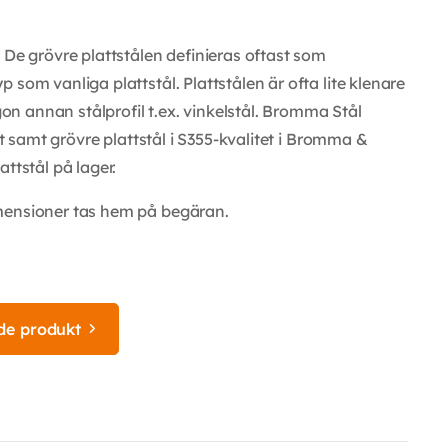
 De grövre plattstålen definieras oftast som
som vanliga plattstål. Plattstålen är ofta lite klenare
 annan stålprofil t.ex. vinkelstål. Bromma Stål
et samt grövre plattstål i S355-kvalitet i Bromma &
ttstål på lager.
mensioner tas hem på begäran.
de produkt