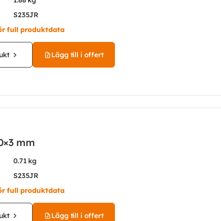
1.88 kg
S235JR
ör full produktdata
ukt
Lägg till i offert
30×3 mm
0.71 kg
S235JR
ör full produktdata
ukt
Lägg till i offert