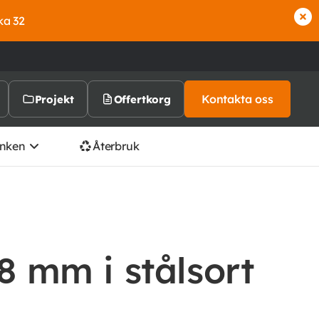
ka 32
Kontakta oss
Projekt
Offertkorg
nken
Återbruk
8 mm i stålsort