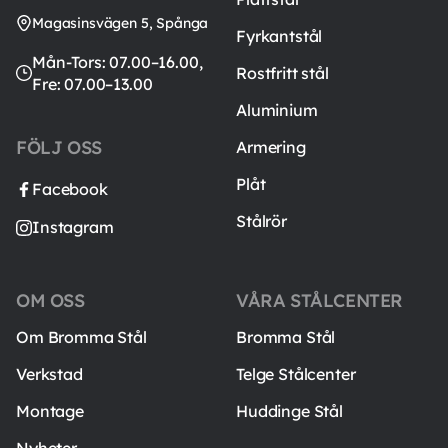
Magasinsvägen 5, Spånga
Fyrkantstål
Mån-Tors: 07.00–16.00,
Rostfritt stål
Fre: 07.00–13.00
Aluminium
FÖLJ OSS
Armering
Plåt
Facebook
Stålrör
Instagram
OM OSS
VÅRA STÅLCENTER
Om Bromma Stål
Bromma Stål
Verkstad
Telge Stålcenter
Montage
Huddinge Stål