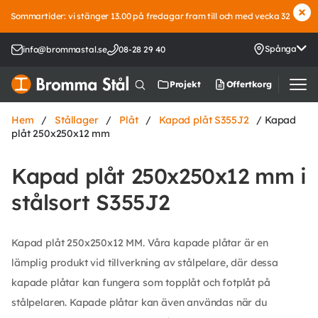
Sommartider: vi stänger 13.00 på fredagar fram till och med vecka 32
Spånga
info@brommastal.se
08-28 29 40
Offertkorg
Projekt
Hem
/
Stållager
/
Plåt
/
Kapad plåt S355J2
/ Kapad
plåt 250x250x12 mm
Kapad plåt 250x250x12 mm i
stålsort S355J2
Kapad plåt 250x250x12 MM. Våra kapade plåtar är en
lämplig produkt vid tillverkning av stålpelare, där dessa
kapade plåtar kan fungera som topplåt och fotplåt på
stålpelaren. Kapade plåtar kan även användas när du