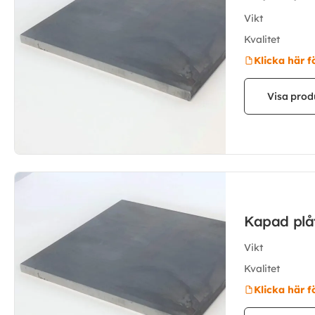
Vikt
Kvalitet
Klicka här f
Visa prod
Kapad pl
Vikt
Kvalitet
Klicka här f