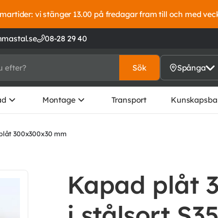
artider: vi stänger 13.00 på fredagar fram till och med vec
mastal.se
08-28 29 40
Sök
Spånga
ad
Montage
Transport
Kunskapsba
plåt 300x300x30 mm
Kapad plåt
i stålsort S3