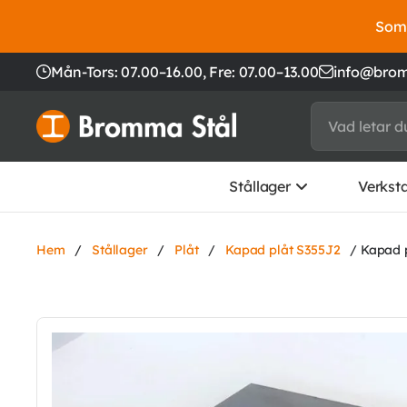
Somm
Mån-Tors: 07.00–16.00,
Fre: 07.00–13.00
info@brom
Stållager
Verkst
Hem
/
Stållager
/
Plåt
/
Kapad plåt S355J2
/ Kapad 