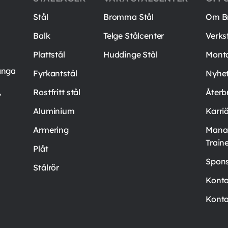
Stål
Bromma Stål
Om B
Balk
Telge Stålcenter
Verks
Plattstål
Huddinge Stål
Mont
ånga
Fyrkantstål
Nyhet
,
Rostfritt stål
Återb
Aluminium
Karri
Armering
Mana
Train
Plåt
Spons
Stålrör
Kont
Konta