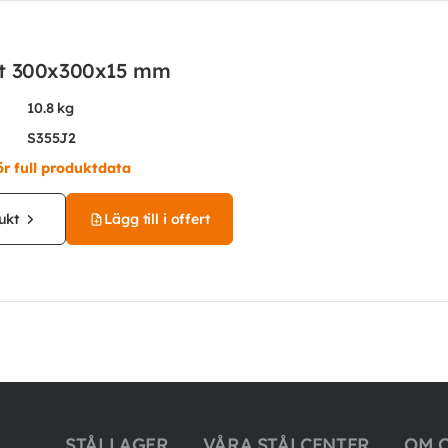
åt 300x300x15 mm
10.8 kg
S355J2
ör full produktdata
ukt
Lägg till i offert
STÅLLAGER
VÅRA STÅLCENTER
OM 