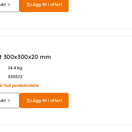
ukt
Lägg till i offert
åt 300x300x20 mm
14.4 kg
S355J2
ör full produktdata
ukt
Lägg till i offert