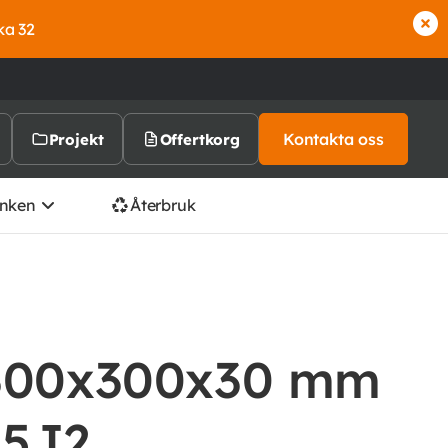
ka 32
Kontakta oss
Projekt
Offertkorg
nken
Återbruk
 300x300x30 mm
55J2