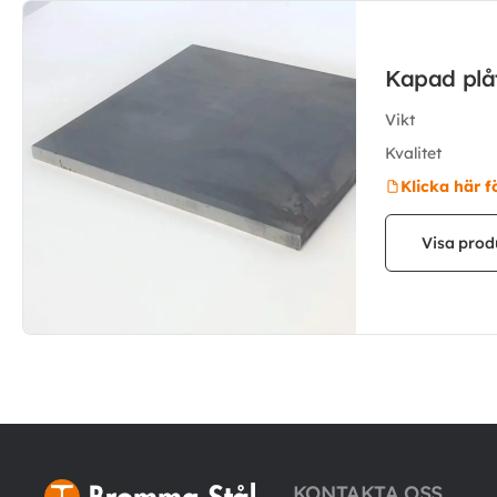
Kapad pl
Vikt
Kvalitet
Klicka här f
Visa prod
KONTAKTA OSS