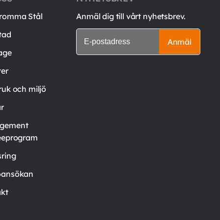
romma Stål
Anmäl dig till vårt nyhetsbrev.
tad
Anmäl
age
er
ruk och miljö
är
gement
eeprogram
ring
oansökan
kt