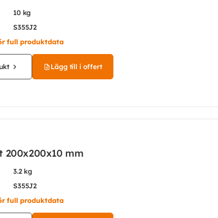
10 kg
S355J2
ör full produktdata
ukt
Lägg till i offert
åt 200x200x10 mm
3.2 kg
S355J2
ör full produktdata