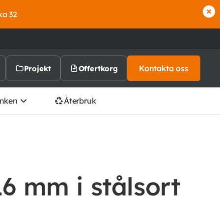
ka 32
Kontakta oss
Projekt
Offertkorg
nken
Återbruk
16 mm i stålsort