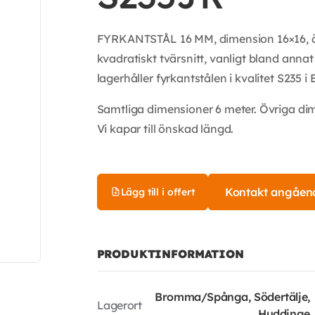
FYRKANTSTÅL 16 MM, dimension 16×16, är e
kvadratiskt tvärsnitt, vanligt bland anna
lagerhåller fyrkantstålen i kvalitet S235 
Samtliga dimensioner 6 meter. Övriga di
Vi kapar till önskad längd.
Kontakt angåen
Lägg till i offert
PRODUKTINFORMATION
Bromma/Spånga, Södertälje,
Lagerort
Huddinge