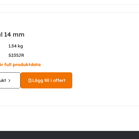
ål 14 mm
1.54 kg
S235JR
ör full produktdata
ukt
Lägg till i offert