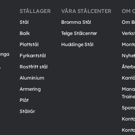
STÅLLAGER
VÅRA STÅLCENTER
OM 
Stål
Bromma Stål
Om B
Balk
Telge Stålcenter
Verks
Plattstål
Huddinge Stål
Mont
ånga
Fyrkantstål
Nyhet
,
Rostfritt stål
Återb
Aluminium
Karri
Armering
Mana
Train
Plåt
Spons
Stålrör
Kont
Konta