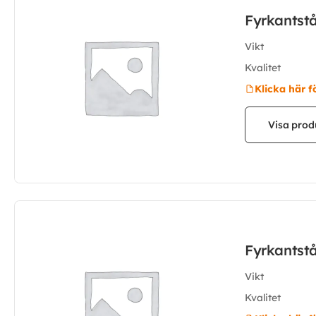
Fyrkantst
Vikt
Kvalitet
Klicka här f
Visa prod
Fyrkantst
Vikt
Kvalitet