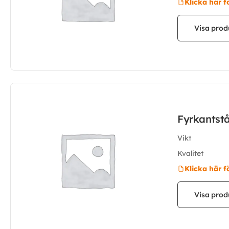
Klicka här f
Visa prod
Fyrkantst
Vikt
Kvalitet
Klicka här f
Visa prod