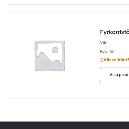
Fyrkantst
Vikt
Kvalitet
Klicka här f
Visa prod