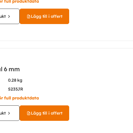
ör full produktdata
ukt
Lägg till i offert
ål 6 mm
0.28 kg
S235JR
ör full produktdata
ukt
Lägg till i offert