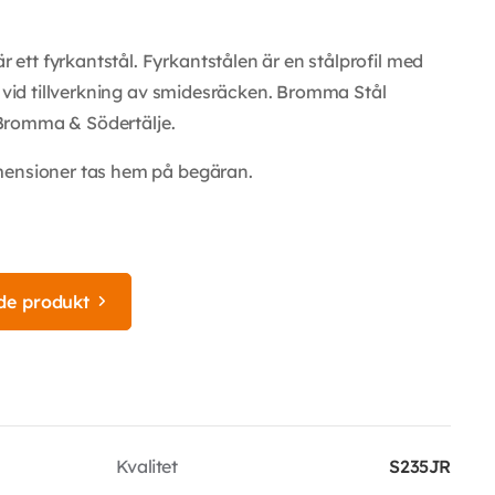
tt fyrkantstål. Fyrkantstålen är en stålprofil med
t vid tillverkning av smidesräcken. Bromma Stål
i Bromma & Södertälje.
mensioner tas hem på begäran.
de produkt
Kvalitet
S235JR