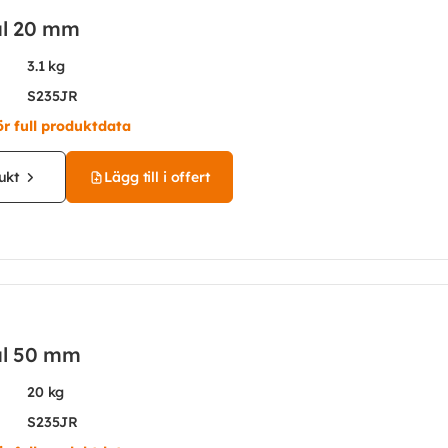
ål 20 mm
3.1 kg
S235JR
ör full produktdata
ukt
Lägg till i offert
ål 50 mm
20 kg
S235JR