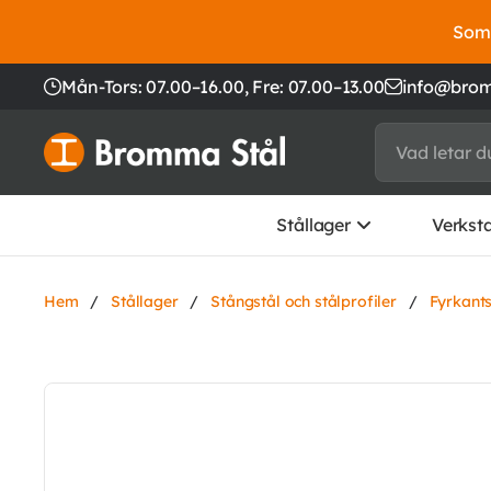
Somm
Mån-Tors: 07.00–16.00,
Fre: 07.00–13.00
info@brom
Stållager
Verkst
Hem
/
Stållager
/
Stångstål och stålprofiler
/
Fyrkant