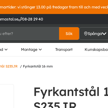
artider: vi stänger 13.00 på fredagar fram till och med vec
mastal.se
08-28 29 40
Sök
Spånga
ad
Montage
Transport
Kunskapsba
stål S235JR
/ Fyrkantstål 16 mm
Fyrkantstål 
S235JR