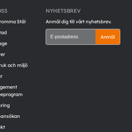
OSS
NYHETSBREV
romma Stål
Anmäl dig till vårt nyhetsbrev.
tad
Anmäl
age
er
ruk och miljö
är
gement
eeprogram
ring
oansökan
kt