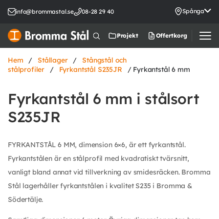
Spånga
info@brommastal.se
08-28 29 40
Offertkorg
Projekt
Hem
/
Stållager
/
Stångstål och
stålprofiler
/
Fyrkantstål S235JR
/ Fyrkantstål 6 mm
Fyrkantstål 6 mm i stålsort
S235JR
FYRKANTSTÅL 6 MM, dimension 6×6, är ett fyrkantstål.
Fyrkantstålen är en stålprofil med kvadratiskt tvärsnitt,
vanligt bland annat vid tillverkning av smidesräcken. Bromma
Stål lagerhåller fyrkantstålen i kvalitet S235 i Bromma &
Södertälje.