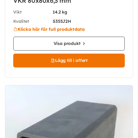
VKR 80x80x6,3 mm
Vikt
14.2 kg
Kvalitet
S355J2H
Klicka här för full produktdata
Visa produkt
Lägg till i offert