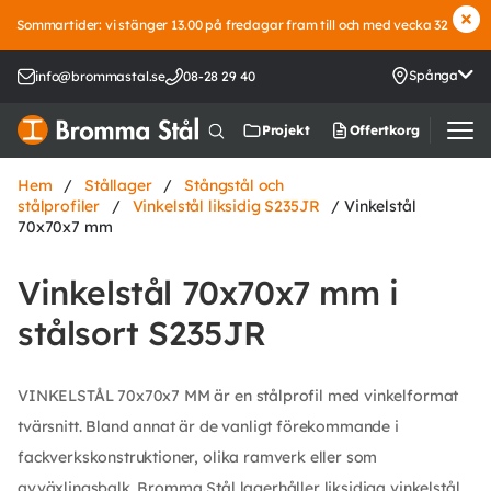
Sommartider: vi stänger 13.00 på fredagar fram till och med vecka 32
Spånga
info@brommastal.se
08-28 29 40
Offertkorg
Projekt
Hem
/
Stållager
/
Stångstål och
stålprofiler
/
Vinkelstål liksidig S235JR
/ Vinkelstål
70x70x7 mm
Vinkelstål 70x70x7 mm i
stålsort S235JR
VINKELSTÅL 70x70x7 MM är en stålprofil med vinkelformat
tvärsnitt. Bland annat är de vanligt förekommande i
fackverkskonstruktioner, olika ramverk eller som
avväxlingsbalk. Bromma Stål lagerhåller liksidiga vinkelstål