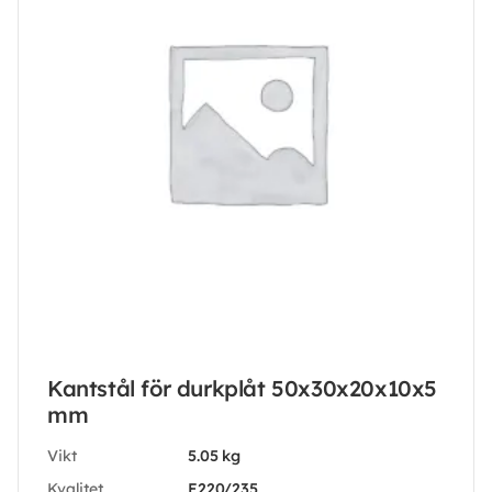
Kantstål för durkplåt 50x30x20x10x5
mm
Vikt
5.05 kg
Kvalitet
E220/235