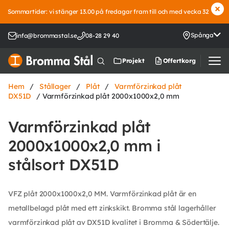
Sommartider: vi stänger 13.00 på fredagar fram till och med vecka 32
Spånga
info@brommastal.se
08-28 29 40
Offertkorg
Projekt
Hem
/
Stållager
/
Plåt
/
Varmförzinkad plåt
DX51D
/ Varmförzinkad plåt 2000x1000x2,0 mm
Varmförzinkad plåt
2000x1000x2,0 mm i
stålsort DX51D
VFZ plåt 2000x1000x2,0 MM. Varmförzinkad plåt är en
metallbelagd plåt med ett zinkskikt. Bromma stål lagerhåller
varmförzinkad plåt av DX51D kvalitet i Bromma & Södertälje.