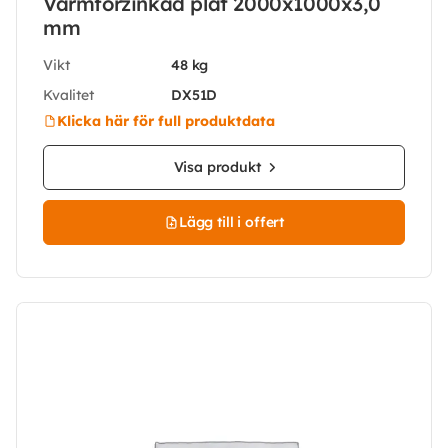
Varmförzinkad plåt 2000x1000x3,0
mm
Vikt
48 kg
Kvalitet
DX51D
Klicka här för full produktdata
Visa produkt
Lägg till i offert