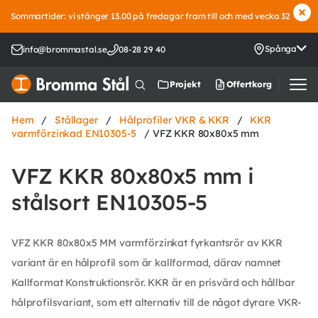
Sommartider: vi stänger 13.00 på fredagar fram till och med vecka 32
Spånga
info@brommastal.se
08-28 29 40
Offertkorg
Projekt
Hem
/
Stållager
/
Hålprofiler VKR & KKR
/
KKR
varmförzinkad EN10305-5
/ VFZ KKR 80x80x5 mm
VFZ KKR 80x80x5 mm i
stålsort EN10305-5
VFZ KKR 80x80x5 MM varmförzinkat fyrkantsrör av KKR
variant är en hålprofil som är kallformad, därav namnet
Kallformat Konstruktionsrör. KKR är en prisvärd och hållbar
hålprofilsvariant, som ett alternativ till de något dyrare VKR-