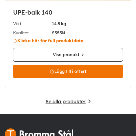
UPE-balk 140
Vikt
14.5 kg
Kvalitet
S355N
Klicka här för full produktdata
Visa produkt
Lägg till i offert
Se alla produkter