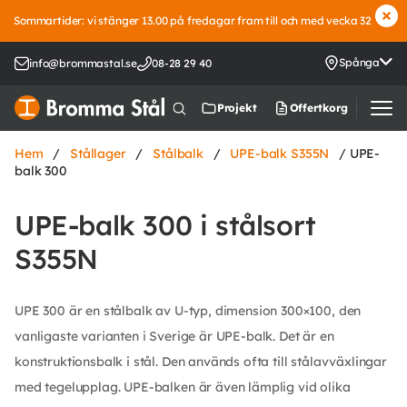
Sommartider: vi stänger 13.00 på fredagar fram till och med vecka 32
Spånga
info@brommastal.se
08-28 29 40
Offertkorg
Projekt
Hem
/
Stållager
/
Stålbalk
/
UPE-balk S355N
/ UPE-
balk 300
UPE-balk 300 i stålsort
S355N
UPE 300 är en stålbalk av U-typ, dimension 300×100, den
vanligaste varianten i Sverige är UPE-balk. Det är en
konstruktionsbalk i stål. Den används ofta till stålavväxlingar
med tegelupplag. UPE-balken är även lämplig vid olika