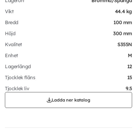
Lagerort
Bromma/Spånga
Vikt
44.4 kg
Bredd
100 mm
Höjd
300 mm
Kvalitet
S355N
Enhet
M
Lagerlängd
12
Tjocklek fläns
15
Tjocklek liv
9.5
Ladda ner katalog