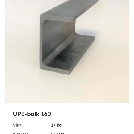
UPE-balk 160
Vikt
17 kg
Kvalitet
S355N