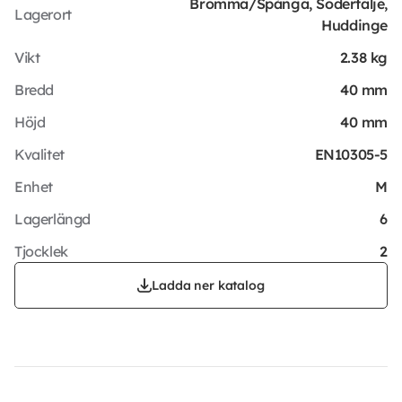
Bromma/Spånga, Södertälje,
Lagerort
Huddinge
Vikt
2.38 kg
Bredd
40 mm
Höjd
40 mm
Kvalitet
EN10305-5
Enhet
M
Lagerlängd
6
Tjocklek
2
Ladda ner katalog