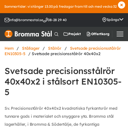
Sommartider: vi stänger 13.00 på fredagar fram till och med vecka 32
Spånga
info@brommastal.se
08-28 29 40
Offertkorg
Projekt
Hem
/
Stållager
/
Stålrör
/
Svetsade precisionsstålrör
EN10305-5
/ Svetsade precisionsstålrör 40x40x2
Svetsade precisionsstålrör
40x40x2 i stålsort EN10305-
5
Sv. Precisionsstålrör 40x40x2 kvadratiska fyrkantsrör med
tunnare gods i materialet och snyggare yta. Bromma stål
lagerhåller, i Bromma & Södertälje, de fyrkantiga