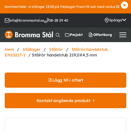
Sommartider: vi stänger 13.00 på fredagar fram till och med vecka 32
Spånga
info@brommastal.se
08-28 29 40
Offertkorg
Projekt
Hem
/
Stållager
/
Stålrör
/
Stålrör handelstub
EN10217-1
/ Stålrör handelstub 219,0X4,5 mm
Lägg till i offert
Kontakt angående produkt