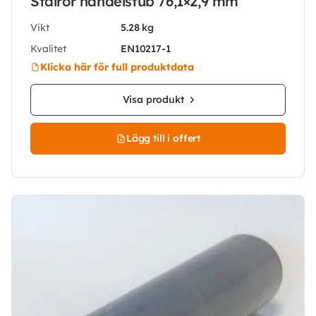
Stålrör handelstub 76,1×2,9 mm
Vikt
5.28 kg
Kvalitet
EN10217-1
Klicka här för full produktdata
Visa produkt
Lägg till i offert