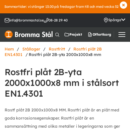
Sommartider: vi stänger 13.00 på fredagar fram till och med vecka 32
Spånga
info@brommastal.se
08-28 29 40
Offertkorg
Projekt
Hem
/
Stållager
/
Rostfritt
/
Rostfri plåt 2B
EN1.4301
/ Rostfri plåt 2B-yta 2000x1000x8 mm
Rostfri plåt 2B-yta
2000x1000x8 mm i stålsort
EN1.4301
Rostf plåt 2B 2000x1000x8 MM. Rostfri plåt är en plåt med
goda korrosionsegenskaper. Rostfri plåt är en
sammansättning med olika metaller i legeringarna som ger