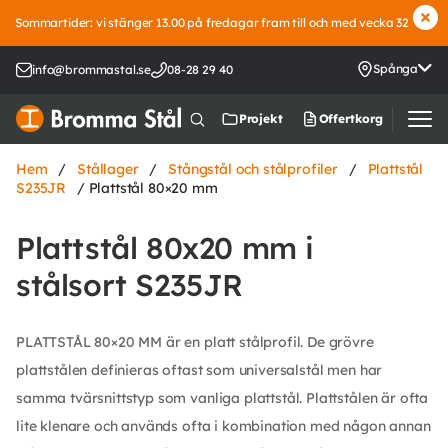
Sommartider: vi stänger 13.00 på fredagar fram till och med vecka 32
Spånga
info@brommastal.se
08-28 29 40
Offertkorg
Projekt
Hem
/
Stållager
/
Stångstål och stålprofiler
/
Plattstål
S235JR
/ Plattstål 80×20 mm
Plattstål 80x20 mm i
stålsort S235JR
PLATTSTÅL 80×20 MM är en platt stålprofil. De grövre
plattstålen definieras oftast som universalstål men har
samma tvärsnittstyp som vanliga plattstål. Plattstålen är ofta
lite klenare och används ofta i kombination med någon annan