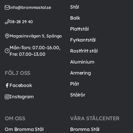
Stål
info@brommastal.se
Balk
08-28 29 40
Plattstål
Magasinsvägen 5, Spånga
Fyrkantstål
Mån-Tors: 07.00–16.00,
Rostfritt stål
Fre: 07.00–13.00
Aluminium
FÖLJ OSS
Armering
Plåt
Facebook
Stålrör
Instagram
OM OSS
VÅRA STÅLCENTER
Om Bromma Stål
Bromma Stål