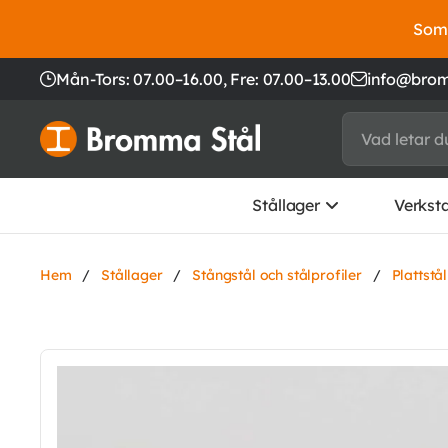
Somm
Mån-Tors: 07.00–16.00,
Fre: 07.00–13.00
info@brom
Stållager
Verkst
Hem
/
Stållager
/
Stångstål och stålprofiler
/
Plattstå