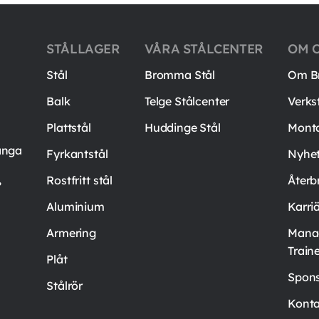
STÅLLAGER
VÅRA STÅLCENTER
OM 
Stål
Bromma Stål
Om B
Balk
Telge Stålcenter
Verks
Plattstål
Huddinge Stål
Mont
ånga
Fyrkantstål
Nyhet
,
Rostfritt stål
Återb
Aluminium
Karri
Armering
Mana
Train
Plåt
Spons
Stålrör
Konta