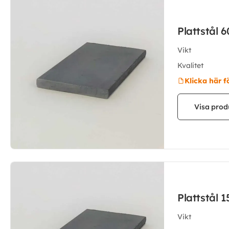
Plattstål 
Vikt
Kvalitet
Klicka här f
Visa prod
Plattstål 
Vikt