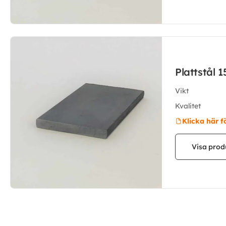
Plattstål 
Vikt
Kvalitet
Klicka här f
Visa prod