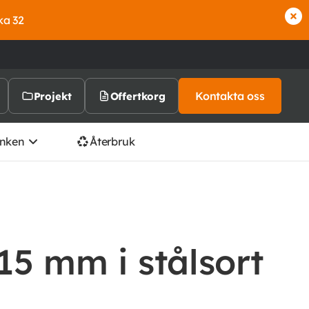
ka 32
Kontakta oss
Projekt
Offertkorg
nken
Återbruk
15 mm i stålsort