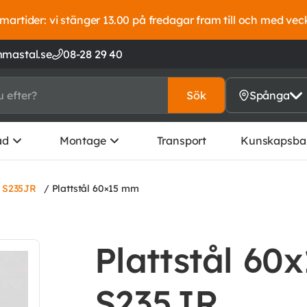
artider: vi stänger 13.00 på fredagar fram till och med vec
mastal.se
08-28 29 40
Sök
Spånga
ad
Montage
Transport
Kunskapsba
l S235JR
/ Plattstål 60×15 mm
Plattstål 60x
S235JR