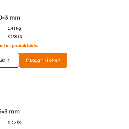
60×3 mm
1.41 kg
S235JR
ör full produktdata
ukt
Lägg till i offert
15×3 mm
0.35 kg