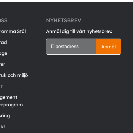
OSS
NYHETSBREV
romma Stål
Anmäl dig till vårt nyhetsbrev.
tad
Anmäl
age
er
ruk och miljö
är
gement
eeprogram
ring
kt