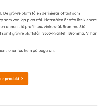
. De grövre plattstålen definieras oftast som
som vanliga plattstål. Plattstålen är ofta lite klenare
 annan stålprofil t.ex. vinkelstål. Bromma Stål
et samt grövre plattstål i S355-kvalitet i Bromma. Vi har
mensioner tas hem på begäran.
de produkt