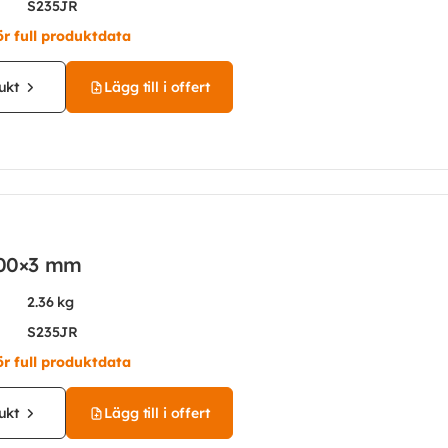
S235JR
ör full produktdata
ukt
Lägg till i offert
 100×3 mm
2.36 kg
S235JR
ör full produktdata
ukt
Lägg till i offert