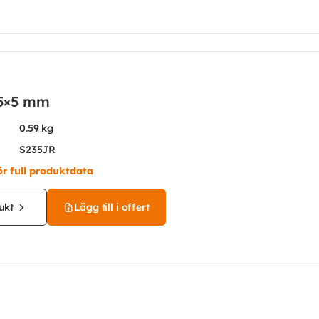
15×5 mm
0.59 kg
S235JR
ör full produktdata
ukt
Lägg till i offert