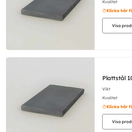
Kvalitet
Klicka här f
Visa prod
Plattstål
Vikt
Kvalitet
Klicka här f
Visa prod