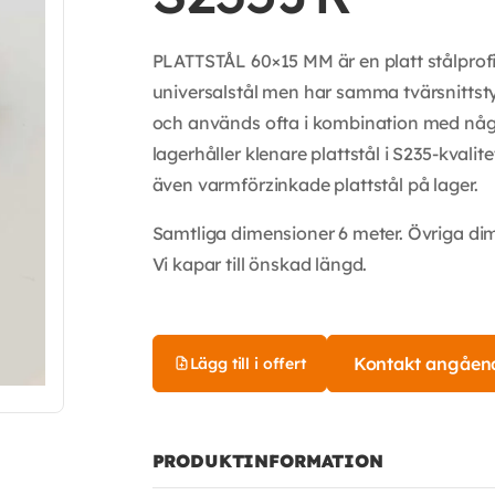
PLATTSTÅL 60×15 MM är en platt stålprofil
universalstål men har samma tvärsnittstyp 
och används ofta i kombination med någon
lagerhåller klenare plattstål i S235-kvalit
även varmförzinkade plattstål på lager.
Samtliga dimensioner 6 meter. Övriga di
Vi kapar till önskad längd.
Kontakt angåen
Lägg till i offert
PRODUKTINFORMATION