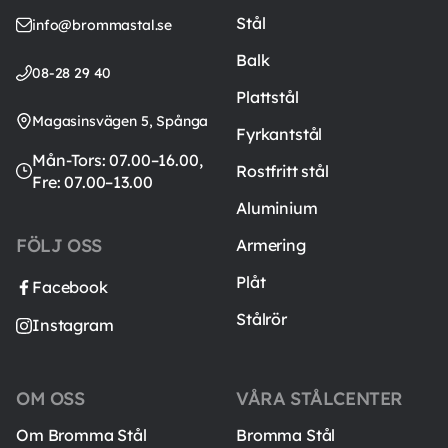
Stål
info@brommastal.se
Balk
08-28 29 40
Plattstål
Magasinsvägen 5, Spånga
Fyrkantstål
Mån-Tors: 07.00–16.00,
Rostfritt stål
Fre: 07.00–13.00
Aluminium
FÖLJ OSS
Armering
Plåt
Facebook
Stålrör
Instagram
OM OSS
VÅRA STÅLCENTER
Om Bromma Stål
Bromma Stål