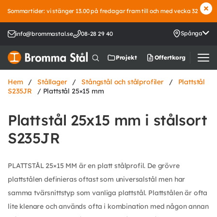
Sommartider: vi stänger 13.00 på fredagar fram till och med vecka 32
Spånga
info@brommastal.se
08-28 29 40
Offertkorg
Projekt
Hem
/
Stållager
/
Stångstål och stålprofiler
/
Plattstål
S235JR
/ Plattstål 25×15 mm
Plattstål 25x15 mm i stålsort
S235JR
PLATTSTÅL 25×15 MM är en platt stålprofil. De grövre
plattstålen definieras oftast som universalstål men har
samma tvärsnittstyp som vanliga plattstål. Plattstålen är ofta
lite klenare och används ofta i kombination med någon annan