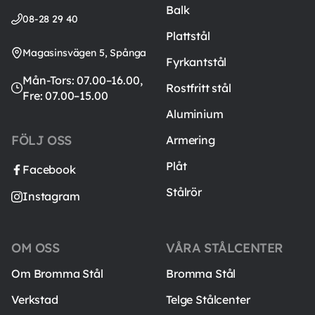
Balk
08-28 29 40
Plattstål
Magasinsvägen 5, Spånga
Fyrkantstål
Mån-Tors: 07.00–16.00,
Rostfritt stål
Fre: 07.00–15.00
Aluminium
FÖLJ OSS
Armering
Plåt
Facebook
Stålrör
Instagram
OM OSS
VÅRA STÅLCENTER
Om Bromma Stål
Bromma Stål
Verkstad
Telge Stålcenter