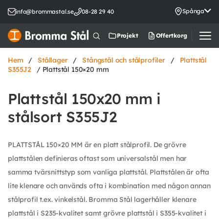
Spånga
info@brommastal.se
08-28 29 40
Offertkorg
Projekt
Hem
/
Stållager
/
Stångstål och stålprofiler
/
Plattstål
S355J2
/ Plattstål 150×20 mm
Plattstål 150x20 mm i
stålsort S355J2
PLATTSTÅL 150×20 MM är en platt stålprofil. De grövre
plattstålen definieras oftast som universalstål men har
samma tvärsnittstyp som vanliga plattstål. Plattstålen är ofta
lite klenare och används ofta i kombination med någon annan
stålprofil t.ex. vinkelstål. Bromma Stål lagerhåller klenare
plattstål i S235-kvalitet samt grövre plattstål i S355-kvalitet i