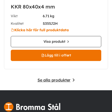
KKR 80x40x4 mm
Vikt
6.71 kg
Kvalitet
S355J2H
Klicka här för full produktdata
Visa produkt
Lägg till i offert
Se alla produkter