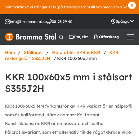
Sommartider: vi stänger 13.00 på fredagar fram till och med vecka 32
Spånga
info@brommastal.se
08-28 29 40
Offertkorg
Projekt
Hem
/
Stållager
/
Hålprofiler VKR & KKR
/
KKR
rektangulärt S355J2H
/ KKR 100x60x5 mm
KKR 100x60x5 mm i stålsort
S355J2H
KKR 100x60x5 MM fyrkantsrör av KKR variant är en hålprofil
som är kallformad, därav namnet Kallformat
Konstruktionsrör. KKR är en prisvärd och hållbar
hålprofilsvariant, som ett alternativ till de något dyrare VKR-