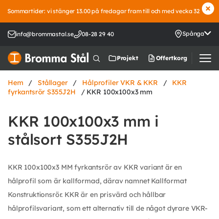
Sommartider: vi stänger 13.00 på fredagar fram till och med vecka 32
Spånga
info@brommastal.se
08-28 29 40
Offertkorg
Projekt
Hem
/
Stållager
/
Hålprofiler VKR & KKR
/
KKR
fyrkantsrör S355J2H
/ KKR 100x100x3 mm
KKR 100x100x3 mm i
stålsort S355J2H
KKR 100x100x3 MM fyrkantsrör av KKR variant är en
hålprofil som är kallformad, därav namnet Kallformat
Konstruktionsrör. KKR är en prisvärd och hållbar
hålprofilsvariant, som ett alternativ till de något dyrare VKR-