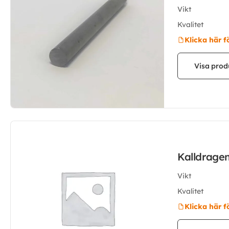
Vikt
Kvalitet
Klicka här f
Visa prod
Kalldrage
Vikt
Kvalitet
Klicka här f