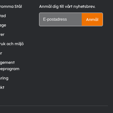
romma Stål
Anmäl dig till vårt nyhetsbrev.
tad
Anmäl
age
er
ruk och miljö
är
gement
eeprogram
ring
kt