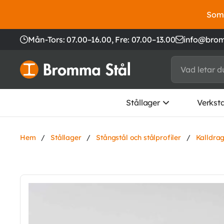
Somm
Mån-Tors: 07.00–16.00,
Fre: 07.00–13.00
info@brom
Stållager
Verkst
Hem
/
Stållager
/
Stångstål och stålprofiler
/
Kalldra