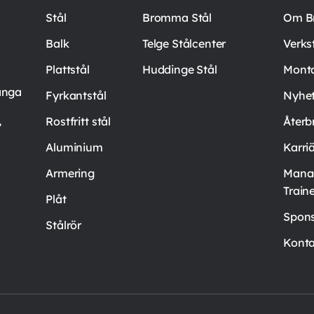
Stål
Bromma Stål
Om B
Balk
Telge Stålcenter
Verks
Plattstål
Huddinge Stål
Mont
ånga
Fyrkantstål
Nyhet
,
Rostfritt stål
Återb
Aluminium
Karri
Armering
Mana
Train
Plåt
Spons
Stålrör
Konta