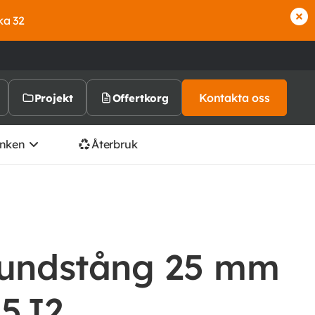
ka 32
Kontakta oss
Projekt
Offertkorg
nken
Återbruk
rundstång 25 mm
55J2