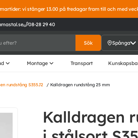
artider: vi stänger 13.00 på fredagar fram till och med vec
mastal.se
08-28 29 40
Sök
Spånga
ad
Montage
Transport
Kunskapsba
gen rundstång S355J2
/ Kalldragen rundstång 25 mm
Kalldragen 
i stålsort S3