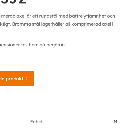
merad axel är ett rundstål med bättre ytjämnhet och
iktigt. Bromma stål lagerhåller all komprimerad axel i
mensioner tas hem på begäran.
de produkt
Enhet
M