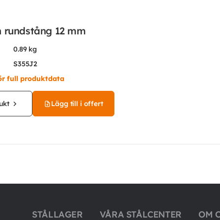
n rundstång 12 mm
0.89 kg
S355J2
ör full produktdata
ukt
Lägg till i offert
STÅLLAGER
VÅRA STÅLCENTER
OM 