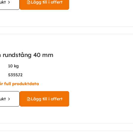
ukt
Lägg till i offert
n rundstång 40 mm
10 kg
S355J2
ör full produktdata
ukt
Lägg till i offert