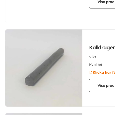
Visa prod
Kalldrage
Vikt
Kvalitet
Klicka här f
Visa prod