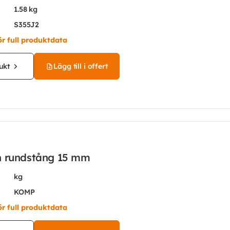
1.58 kg
S355J2
ör full produktdata
ukt
Lägg till i offert
n rundstång 15 mm
kg
KOMP
ör full produktdata