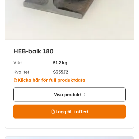
HEB-balk 180
Vikt
51.2 kg
Kvalitet
S355J2
Klicka här för full produktdata
Visa produkt
Lägg till i offert