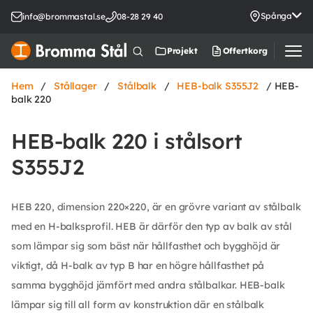
Spånga
info@brommastal.se
08-28 29 40
Offertkorg
Projekt
Hem
/
Stållager
/
Stålbalk
/
HEB-balk S355J2
/ HEB-
balk 220
HEB-balk 220 i stålsort
S355J2
HEB 220, dimension 220×220, är en grövre variant av stålbalk
med en H-balksprofil. HEB är därför den typ av balk av stål
som lämpar sig som bäst när hållfasthet och bygghöjd är
viktigt, då H-balk av typ B har en högre hållfasthet på
samma bygghöjd jämfört med andra stålbalkar. HEB-balk
lämpar sig till all form av konstruktion där en stålbalk