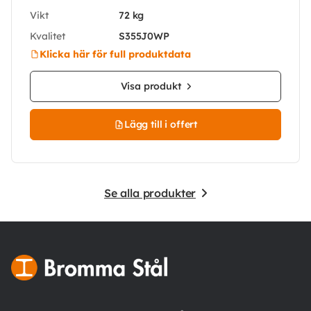
Vikt
72 kg
Kvalitet
S355J0WP
Klicka här för full produktdata
Visa produkt
Lägg till i offert
Se alla produkter