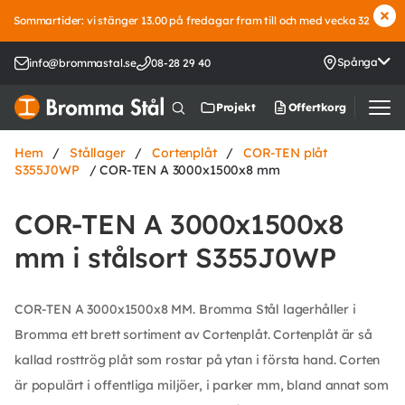
Sommartider: vi stänger 13.00 på fredagar fram till och med vecka 32
Spånga
info@brommastal.se
08-28 29 40
Offertkorg
Projekt
Hem
/
Stållager
/
Cortenplåt
/
COR-TEN plåt
S355J0WP
/ COR-TEN A 3000x1500x8 mm
COR-TEN A 3000x1500x8
mm i stålsort S355J0WP
COR-TEN A 3000x1500x8 MM. Bromma Stål lagerhåller i
Bromma ett brett sortiment av Cortenplåt. Cortenplåt är så
kallad rosttrög plåt som rostar på ytan i första hand. Corten
är populärt i offentliga miljöer, i parker mm, bland annat som