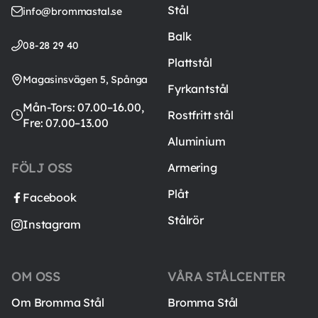
Stål
info@brommastal.se
Balk
08-28 29 40
Plattstål
Magasinsvägen 5, Spånga
Fyrkantstål
Mån-Tors: 07.00–16.00,
Rostfritt stål
Fre: 07.00–13.00
Aluminium
FÖLJ OSS
Armering
Plåt
Facebook
Stålrör
Instagram
OM OSS
VÅRA STÅLCENTER
Om Bromma Stål
Bromma Stål