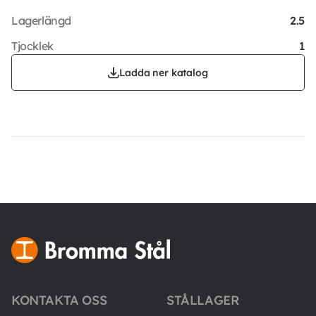
Lagerlängd
2.5
Tjocklek
1
Ladda ner katalog
KONTAKTA OSS
STÅLLAGER