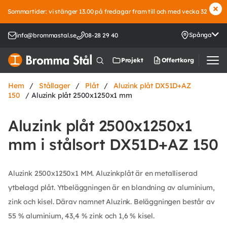
Sommartider: vi stänger 13.00 på fredagar fram till och med vecka 32
Spånga
info@brommastal.se
08-28 29 40
Offertkorg
Projekt
Hem
/
Stållager
/
Plåt
/
Aluzink plåt DX51D+AZ
150
/ Aluzink plåt 2500x1250x1 mm
Aluzink plåt 2500x1250x1
mm i stålsort DX51D+AZ 150
Aluzink 2500x1250x1 MM. Aluzinkplåt är en metalliserad
ytbelagd plåt. Ytbeläggningen är en blandning av aluminium,
zink och kisel. Därav namnet Aluzink. Beläggningen består av
55 % aluminium, 43,4 % zink och 1,6 % kisel.