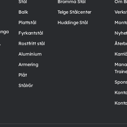
Stål
Bromma Stål
Om B
Balk
Telge Stålcenter
Verks
Plattstål
Huddinge Stål
Mont
ånga
Fyrkantstål
Nyhet
,
Rostfritt stål
Återb
Aluminium
Karri
Armering
Mana
Train
Plåt
Spons
Stålrör
Kont
Konta