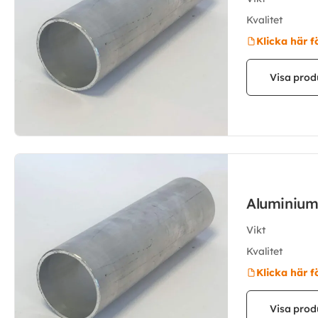
Kvalitet
Klicka här f
Visa prod
Aluminium
Vikt
Kvalitet
Klicka här f
Visa prod