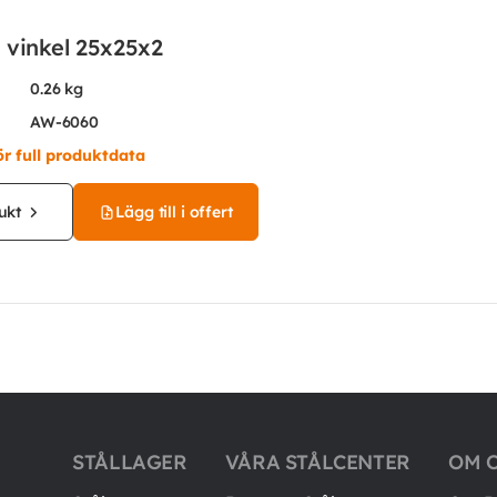
 vinkel 25x25x2
0.26 kg
AW-6060
ör full produktdata
ukt
Lägg till i offert
STÅLLAGER
VÅRA STÅLCENTER
OM 