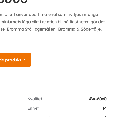
r ett användbart material som nyttjas i många
iniumets låga vikt i relation till hållfastheten gör det
delse. Bromma Stål lagerhåller, i Bromma & Södertälje,
de produkt
Kvalitet
AW-6060
Enhet
M