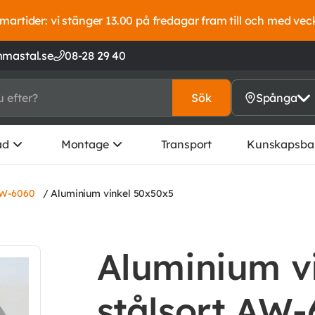
artider: vi stänger 13.00 på fredagar fram till och med vec
mastal.se
08-28 29 40
Sök
Spånga
ad
Montage
Transport
Kunskapsba
AW-6060
/ Aluminium vinkel 50x50x5
Aluminium vi
stålsort AW