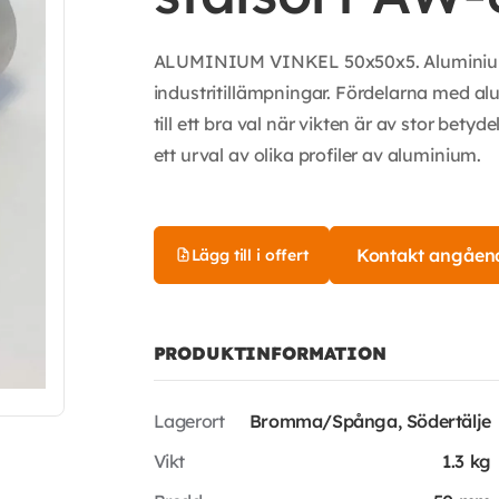
ALUMINIUM VINKEL 50x50x5. Aluminium ä
industritillämpningar. Fördelarna med alum
till ett bra val när vikten är av stor bety
ett urval av olika profiler av aluminium.
Kontakt angåen
Lägg till i offert
PRODUKTINFORMATION
Lagerort
Bromma/Spånga, Södertälje
Vikt
1.3 kg