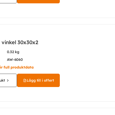
 vinkel 30x30x2
0.32 kg
AW-6060
ör full produktdata
ukt
Lägg till i offert