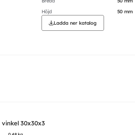
Bredd
50 mm
Höjd
50 mm
Ladda ner katalog
 vinkel 30x30x3
0.48 kg