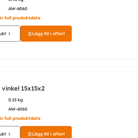
AW-6060
ör full produktdata
ukt
Lägg till i offert
 vinkel 15x15x2
0.15 kg
AW-6060
ör full produktdata
ukt
Lägg till i offert