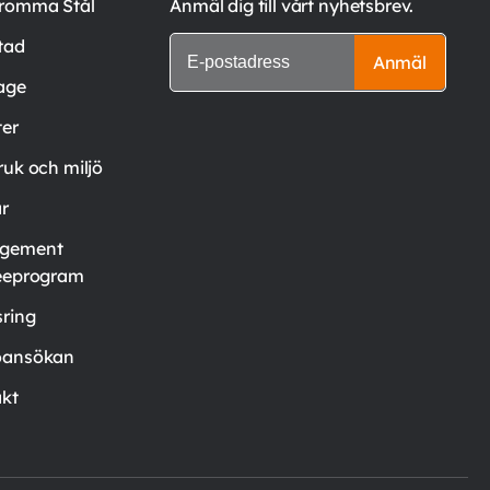
romma Stål
Anmäl dig till vårt nyhetsbrev.
tad
Anmäl
age
er
ruk och miljö
är
gement
eeprogram
ring
oansökan
kt