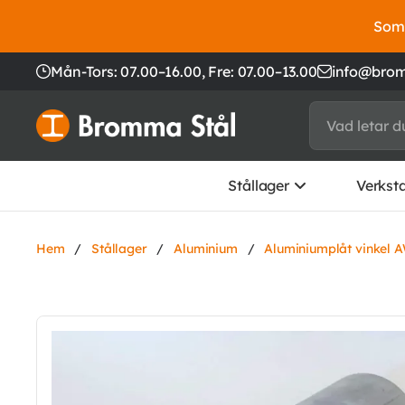
Somm
Mån-Tors: 07.00–16.00,
Fre: 07.00–13.00
info@brom
Stållager
Verkst
Hem
/
Stållager
/
Aluminium
/
Aluminiumplåt vinkel 