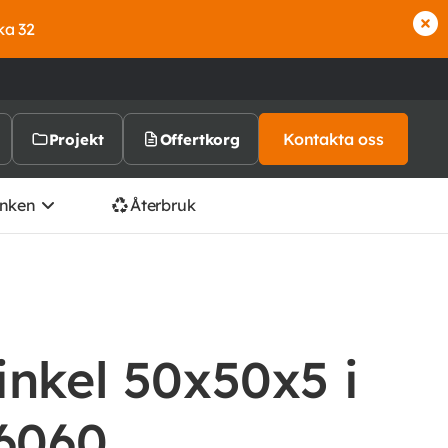
ka 32
Kontakta oss
Projekt
Offertkorg
nken
Återbruk
nkel 50x50x5 i
-6060