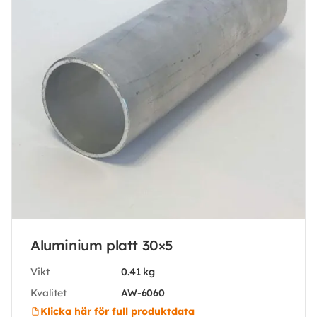
Aluminium platt 30×5
Vikt
0.41 kg
Kvalitet
AW-6060
Klicka här för full produktdata