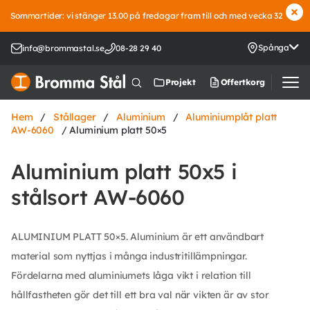
Sommartider: vi stänger 13.00 på fredagar fram till och med vecka 32
Spånga
info@brommastal.se
08-28 29 40
Offertkorg
Projekt
Hem
/
Stållager
/
Aluminium
/
Aluminiumplåt platt
AW-6060
/ Aluminium platt 50×5
Aluminium platt 50x5 i
stålsort AW-6060
ALUMINIUM PLATT 50×5. Aluminium är ett användbart
material som nyttjas i många industritillämpningar.
Fördelarna med aluminiumets låga vikt i relation till
hållfastheten gör det till ett bra val när vikten är av stor