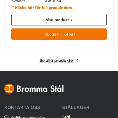
Kvalitet
AW-1050
Klicka här för full produktdata
Visa produkt
Lägg till i offert
Se alla produkter
KONTAKTA OSS
STÅLLAGER
Stål
info@brommastal.se