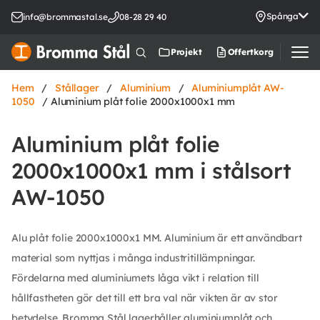
Spånga
info@brommastal.se
08-28 29 40
Offertkorg
Projekt
Hem
/
Stållager
/
Aluminium
/
Aluminiumplåt AW-
1050
/ Aluminium plåt folie 2000x1000x1 mm
Aluminium plåt folie
2000x1000x1 mm i stålsort
AW-1050
Alu plåt folie 2000x1000x1 MM. Aluminium är ett användbart
material som nyttjas i många industritillämpningar.
Fördelarna med aluminiumets låga vikt i relation till
hållfastheten gör det till ett bra val när vikten är av stor
betydelse. Bromma Stål lagerhåller aluminiumplåt och