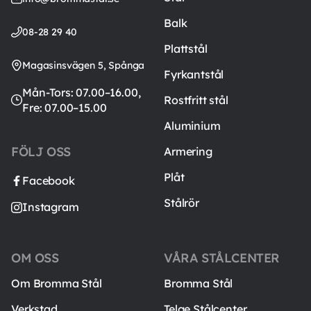
Balk
08-28 29 40
Plattstål
Magasinsvägen 5, Spånga
Fyrkantstål
Mån-Tors: 07.00–16.00,
Rostfritt stål
Fre: 07.00–15.00
Aluminium
FÖLJ OSS
Armering
Plåt
Facebook
Stålrör
Instagram
OM OSS
VÅRA STÅLCENTER
Om Bromma Stål
Bromma Stål
Verkstad
Telge Stålcenter