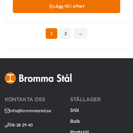
Lägg till i offert
1
2
→
KONTAKTA OSS
STÅLLAGER
Stål
info@brommastal.se
Balk
08-28 29 40
Plattstål