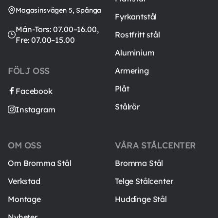
Magasinsvägen 5, Spånga
Fyrkantstål
Mån-Tors: 07.00–16.00,
Rostfritt stål
Fre: 07.00–15.00
Aluminium
FÖLJ OSS
Armering
Plåt
Facebook
Stålrör
Instagram
OM OSS
VÅRA STÅLCENTER
Om Bromma Stål
Bromma Stål
Verkstad
Telge Stålcenter
Montage
Huddinge Stål
Nyheter