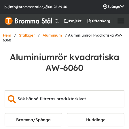
Spånga
info@brommastal.se
08-28 29 40
Offertkorg
Projekt
Hem
/
Stållager
/
Aluminium
/ Aluminiumrör kvadratiska AW-
6060
Aluminiumrör kvadratiska
AW-6060
Bromma/Spånga
Huddinge