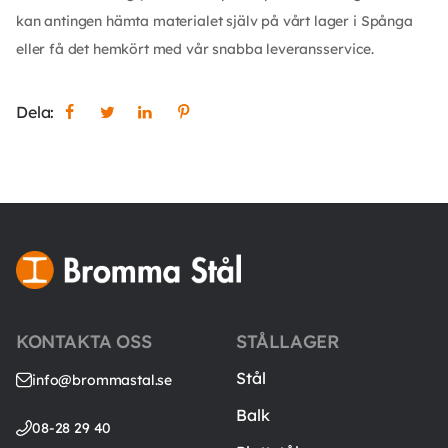
kan antingen hämta materialet själv på vårt lager i Spånga
eller få det hemkört med vår snabba leveransservice.
Dela:
KONTAKTA OSS
STÅLLAGER
Stål
info@brommastal.se
Balk
08-28 29 40