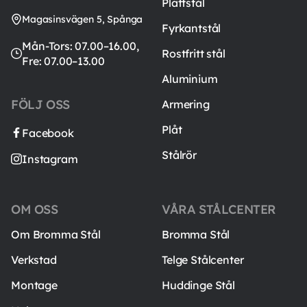
Plattstål
Magasinsvägen 5, Spånga
Fyrkantstål
Mån-Tors: 07.00–16.00,
Rostfritt stål
Fre: 07.00–13.00
Aluminium
FÖLJ OSS
Armering
Plåt
Facebook
Stålrör
Instagram
OM OSS
VÅRA STÅLCENTER
Om Bromma Stål
Bromma Stål
Verkstad
Telge Stålcenter
Montage
Huddinge Stål