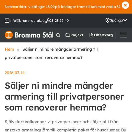
Sommartider: vi stänger 13.00 på fredagar fram till och med vecka 32
Spånga
info@brommastal.se
08-28 29 40
Offertkorg
Projekt
Hem
»
Säljer ni mindre mängder armering till
privatpersoner som renoverar hemma?
2026-03-11
Säljer ni mindre mängder
armering till privatpersoner
som renoverar hemma?
Självklart välkomnar vi privatpersoner och säljer allt från
enstaka armeringsjärn till kompletta paket för husgrunder. Du