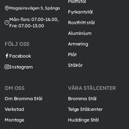
Plattstål
Magasinsvägen 5, Spånga
Fyrkantstål
Mån-Tors: 07.00–16.00,
Rostfritt stål
Fre: 07.00–13.00
Aluminium
FÖLJ OSS
Armering
Plåt
Facebook
Stålrör
Instagram
OM OSS
VÅRA STÅLCENTER
Om Bromma Stål
Bromma Stål
Verkstad
Telge Stålcenter
Montage
Huddinge Stål