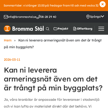
Sommartider: vi stänger 13.00 på fredagar fram till och med vecka 32
Spånga
info@brommastal.se
08-28 29 40
Offertkorg
Projekt
Hem
»
Kan ni leverera armeringsnät även om det är trångt
på min byggplats?
2026-03-11
Kan ni leverera
armeringsnät även om det
är trångt på min byggplats?
Ja, våra kranbilar är anpassade för leveranser i stadsmiljö
och vi kan lyfta av materialet direkt där det behövs. Vi