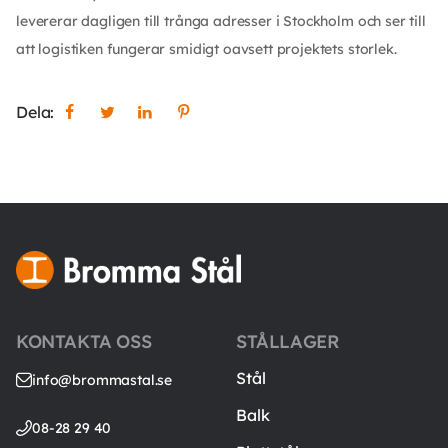
levererar dagligen till trånga adresser i Stockholm och ser till
att logistiken fungerar smidigt oavsett projektets storlek.
Dela:
KONTAKTA OSS
STÅLLAGER
Stål
info@brommastal.se
Balk
08-28 29 40