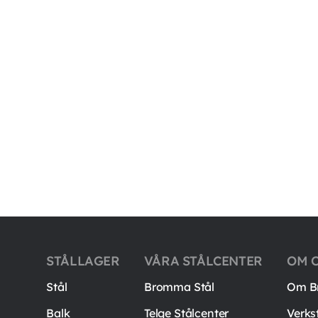
STÅLLAGER
VÅRA STÅLCENTER
OM 
Stål
Bromma Stål
Om B
Balk
Telge Stålcenter
Verks