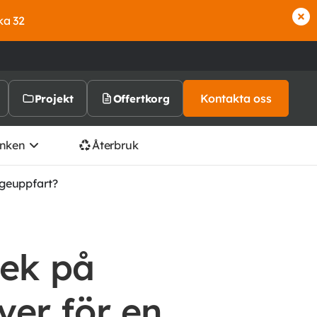
ka 32
Kontakta oss
Projekt
Offertkorg
nken
Återbruk
ageuppfart?
lek på
ver för en