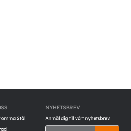
OSS
NYHETSBREV
romma Stål
Anmäl dig till vårt nyhetsbrev.
tad