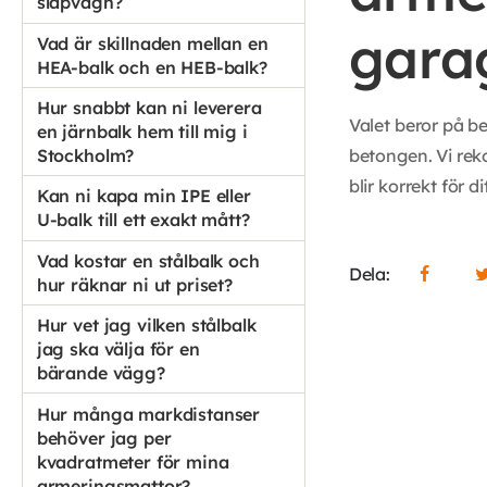
släpvagn?
gara
Vad är skillnaden mellan en
HEA-balk och en HEB-balk?
Hur snabbt kan ni leverera
Valet beror på b
en järnbalk hem till mig i
betongen. Vi reko
Stockholm?
blir korrekt för d
Kan ni kapa min IPE eller
U-balk till ett exakt mått?
Vad kostar en stålbalk och
Dela:
hur räknar ni ut priset?
Hur vet jag vilken stålbalk
jag ska välja för en
bärande vägg?
Hur många markdistanser
behöver jag per
kvadratmeter för mina
armeringsmattor?