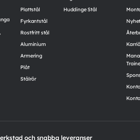
Plattstål
Huddinge Stål
Mont
ånga
Fyrkantstål
Nyhet
,
Rostfritt stål
Återb
Aluminium
Karri
Armering
Mana
Train
Plåt
Spons
Stålrör
Kont
Konta
verkstad och snabba leveranser