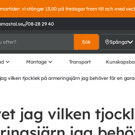
artider: vi stänger 13.00 på fredagar fram till och med vec
mastal.se
08-28 29 40
Sök
Spånga
ad
Montage
Transport
Kunskapsba
 jag vilken tjocklek på armeringsjärn jag behöver för en gar
et jag vilken tjock
ingsjärn jag behö