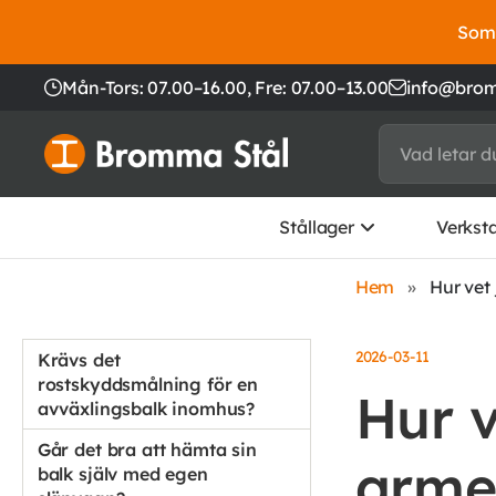
Somm
Mån-Tors: 07.00–16.00,
Fre: 07.00–13.00
info@brom
Stållager
Verkst
Hem
»
Hur vet
2026-03-11
Krävs det
rostskyddsmålning för en
Hur v
avväxlingsbalk inomhus?
Går det bra att hämta sin
armer
balk själv med egen