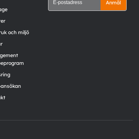
Anmäl
age
er
ruk och miljö
är
gement
eeprogram
ring
oansökan
kt