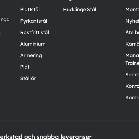
Plattstål
Huddinge Stål
Mont
ånga
Fyrkantstål
Nyhet
,
Rostfritt stål
Återb
Aluminium
Karri
Armering
Mana
Train
Plåt
Spons
Stålrör
Kont
Konta
verkstad och snabba leveranser