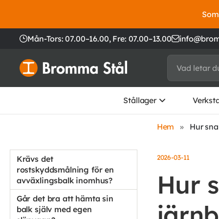
Somm
Mån-Tors: 07.00–16.00,
Fre: 07.00–13.00
info@brom
Stållager
Verkst
Hem
»
Hur snab
2026-03-11
Krävs det
rostskyddsmålning för en
Hur s
avväxlingsbalk inomhus?
Går det bra att hämta sin
järnb
balk själv med egen