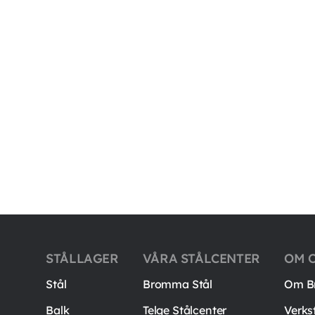
STÅLLAGER
VÅRA STÅLCENTER
OM 
Stål
Bromma Stål
Om B
Balk
Telge Stålcenter
Verks