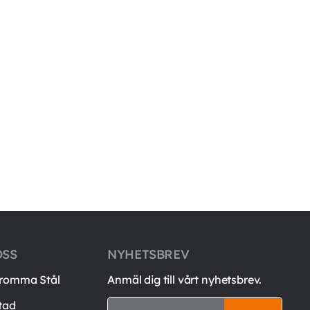
OSS
NYHETSBREV
romma Stål
Anmäl dig till vårt nyhetsbrev.
tad