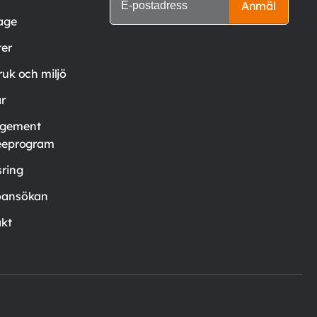
Anmäl
age
er
ruk och miljö
är
gement
eeprogram
ring
oansökan
kt