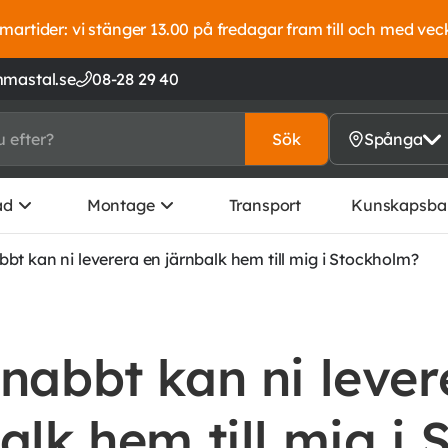
artider: vi stänger 13.00 på fredagar fram till och med vec
mastal.se
08-28 29 40
Sök
Spånga
ad
Montage
Transport
Kunskapsba
bt kan ni leverera en järnbalk hem till mig i Stockholm?
nabbt kan ni lever
alk hem till mig i