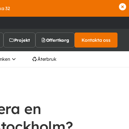
ka 32
Kontakta oss
Projekt
Offertkorg
nken
Återbruk
era en
 Stockholm?