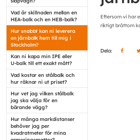
släpvagn?
Vad är skillnaden mellan en
Eftersom vi har e
HEA-balk och en HEB-balk?
riktigt bråttom k
Hur snabbt kan ni leverera
en järnbalk hem till mig i
Stockholm?
Dela:
Kan ni kapa min IPE eller
U-balk till ett exakt mått?
Vad kostar en stålbalk och
hur räknar ni ut priset?
Hur vet jag vilken stålbalk
jag ska välja för en
bärande vägg?
Hur många markdistanser
behöver jag per
kvadratmeter för mina
armeringsmattor?